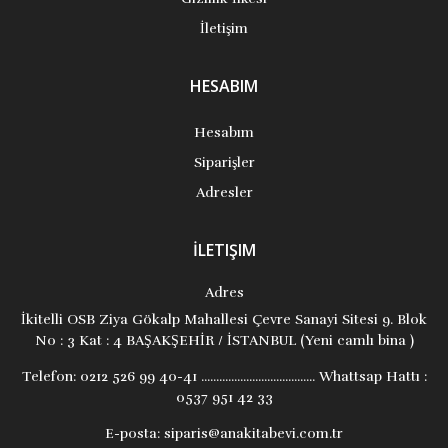
İletişim
HESABIM
Hesabım
Siparişler
Adresler
İLETIŞIM
Adres
İkitelli OSB Ziya Gökalp Mahallesi Çevre Sanayi Sitesi 9. Blok
No : 3 Kat : 4 BAŞAKŞEHİR / İSTANBUL (Yeni camlı bina )
Telefon:
0212 526 99 40-41 ...................................... Whattsap Hattı :
0537 951 42 33
E-posta:
siparis@anakitabevi.com.tr