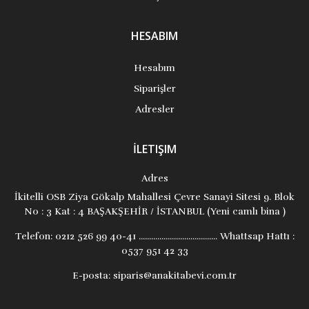
HESABIM
Hesabım
Siparişler
Adresler
İLETIŞIM
Adres
İkitelli OSB Ziya Gökalp Mahallesi Çevre Sanayi Sitesi 9. Blok
No : 3 Kat : 4 BAŞAKŞEHİR / İSTANBUL (Yeni camlı bina )
Telefon:
0212 526 99 40-41 ...................................... Whattsap Hattı :
0537 951 42 33
E-posta:
siparis@anakitabevi.com.tr