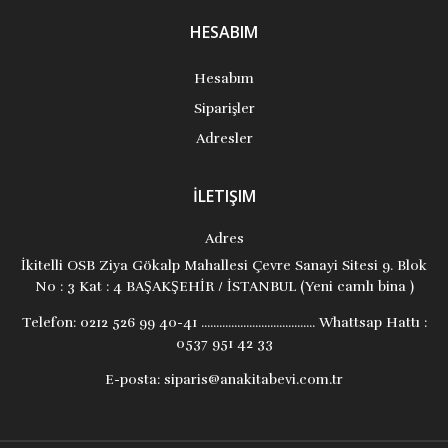
HESABIM
Hesabım
Siparişler
Adresler
İLETIŞIM
Adres
İkitelli OSB Ziya Gökalp Mahallesi Çevre Sanayi Sitesi 9. Blok
No : 3 Kat : 4 BAŞAKŞEHİR / İSTANBUL (Yeni camlı bina )
Telefon:
0212 526 99 40-41 ...................................... Whattsap Hattı :
0537 951 42 33
E-posta:
siparis@anakitabevi.com.tr