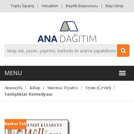
Toplu Sipariş
Hesabım
Bayilik Başvurusu
Bayi Girişi
Anasayfa
Kitap
Sinema-Tiyatro
Oyun (Çeviri)
Yanlışlıklar Komedyası
Baskısı Yok