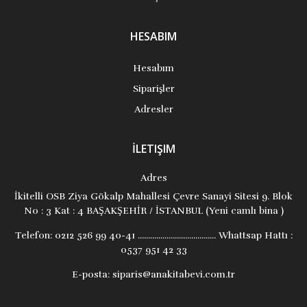
HESABIM
Hesabım
Siparişler
Adresler
İLETIŞIM
Adres
İkitelli OSB Ziya Gökalp Mahallesi Çevre Sanayi Sitesi 9. Blok
No : 3 Kat : 4 BAŞAKŞEHİR / İSTANBUL (Yeni camlı bina )
Telefon:
0212 526 99 40-41 ...................................... Whattsap Hattı :
0537 951 42 33
E-posta:
siparis@anakitabevi.com.tr