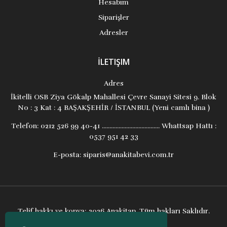
Hesabım
Siparişler
Adresler
İLETIŞIM
Adres
İkitelli OSB Ziya Gökalp Mahallesi Çevre Sanayi Sitesi 9. Blok
No : 3 Kat : 4 BAŞAKŞEHİR / İSTANBUL (Yeni camlı bina )
Telefon:
0212 526 99 40-41 ...................................... Whattsap Hattı :
0537 951 42 33
E-posta:
siparis@anakitabevi.com.tr
Telif hakkı ve kopya; 2026 Anakitap. Tüm hakları Saklıdır.