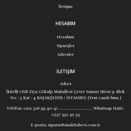
İletişim
HESABIM
Hesabım
Siparişler
Adresler
İLETIŞIM
Adres
İkitelli OSB Ziya Gökalp Mahallesi Çevre Sanayi Sitesi 9. Blok
No : 3 Kat : 4 BAŞAKŞEHİR / İSTANBUL (Yeni camlı bina )
Telefon:
0212 526 99 40-41 ...................................... Whattsap Hattı :
0537 951 42 33
E-posta:
siparis@anakitabevi.com.tr