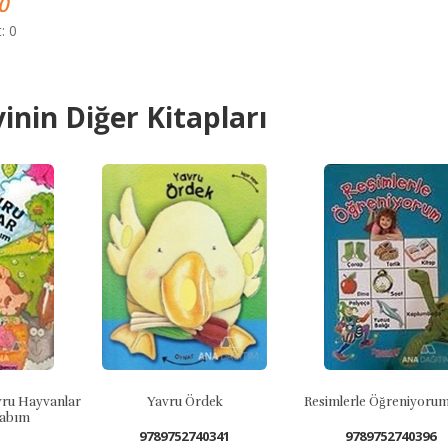
0
: 0
inin Diğer Kitapları
u Hayvanlar
Yavru Ördek
Resimlerle Öğreniyorum Cil
bım
9789752740341
9789752740396