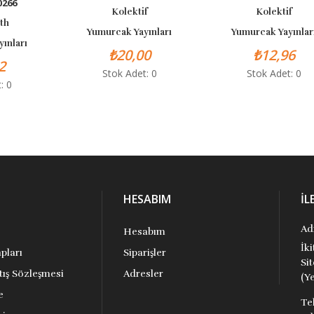
66
Kolektif
Kolektif
Yumurcak Yayınları
Yumurcak Yayınları
ları
₺20,00
₺12,96
Stok Adet: 0
Stok Adet: 0
0
HESABIM
İL
Ad
Hesabım
İk
pları
Siparişler
Si
tış Sözleşmesi
Adresler
(Ye
e
Te