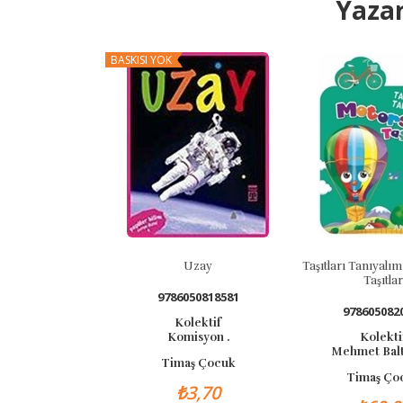
Yazar
BASKISI YOK
Uzay
Taşıtları Tanıyalı
Taşıtla
9786050818581
978605082
Kolektif
Komisyon .
Kolekti
Mehmet Bal
Timaş Çocuk
Timaş Ço
₺3,70