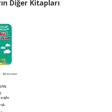
ın Diğer Kitapları
m - Motorsuz
r
0775
f
taoğlu
cuk