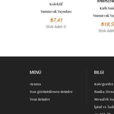
97897527402
Kolektif
Kath Smith
Yumurcak Yayınları
Yumurcak Yayın
₺7,41
₺18,52
Stok Adet: 0
Stok Adet: 
MENÜ
BILGI
Arama
Kategoriler
Son görüntülenen ürünler
Banka Hesa
Yeni ürünler
Mesafeli Sa
İptal ve İad