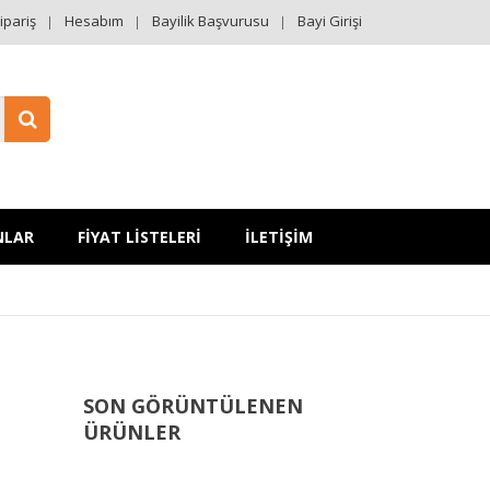
ipariş
Hesabım
Bayilik Başvurusu
Bayi Girişi
NLAR
FİYAT LİSTELERİ
İLETİŞİM
SON GÖRÜNTÜLENEN
ÜRÜNLER