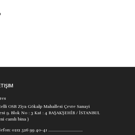
Tuba Bozcan
Kolektif
Yumurcak Yayınları
Yumurcak Yayınları
₺104,00
₺22,00
Stok Adet: 0
Stok Adet: 0
ETIŞIM
res
itelli OSB Ziya Gökalp Mahallesi Çevre Sanayi
tesi 9. Blok No : 3 Kat : 4 BAŞAKŞEHİR / İSTANBUL
ni camlı bina )
lefon:
0212 526 99 40-41 ......................................