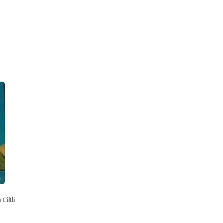
tli
Yaz Eğlencesi Tatil Kitabı
Çevir Ve Bul - Meslekler
9789752740433
9789752740600