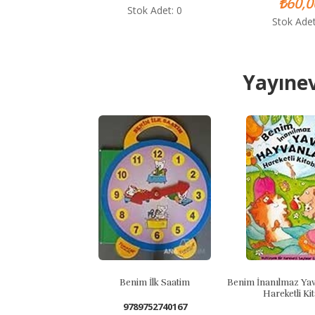
₺60,0
Stok Adet: 0
Stok Adet
Yayınev
Benim İlk Saatim
Benim İnanılmaz Yavr
Hareketli Kita
9789752740167