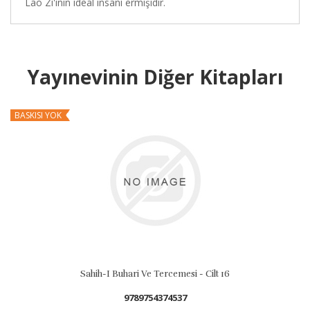
Lao Zi'inin ideal insanı ermişidir.
Yayınevinin Diğer Kitapları
BASKISI YOK
B
Sahih-I Buhari Ve Tercemesi - Cilt 16
9789754374537