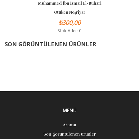
Muhammed İbn İsmail El-Buhari
Ötüken Neşriyat
₺300,00
Stok Adet: 0
SON GÖRÜNTÜLENEN ÜRÜNLER
MENÜ
Arama
Son görüntülenen ürünler