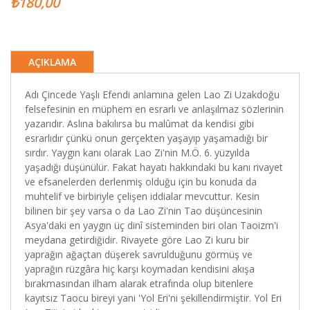
₺180,00
AÇIKLAMA
Adı Çincede Yaşlı Efendi anlamına gelen Lao Zi Uzakdoğu
felsefesinin en müphem en esrarlı ve anlaşılmaz sözlerinin
yazarıdır. Aslına bakılırsa bu malûmat da kendisi gibi
esrarlıdır çünkü onun gerçekten yaşayıp yaşamadığı bir
sırdır. Yaygın kanı olarak Lao Zi'nin M.Ö. 6. yüzyılda
yaşadığı düşünülür. Fakat hayatı hakkındaki bu kanı rivayet
ve efsanelerden derlenmiş olduğu için bu konuda da
muhtelif ve birbiriyle çelişen iddialar mevcuttur. Kesin
bilinen bir şey varsa o da Lao Zi'nin Tao düşüncesinin
Asya'daki en yaygın üç dinî sisteminden biri olan Taoizm'i
meydana getirdiğidir. Rivayete göre Lao Zi kuru bir
yaprağın ağaçtan düşerek savrulduğunu görmüş ve
yaprağın rüzgâra hiç karşı koymadan kendisini akışa
bırakmasından ilham alarak etrafında olup bitenlere
kayıtsız Taocu bireyi yani 'Yol Eri'ni şekillendirmiştir. Yol Eri