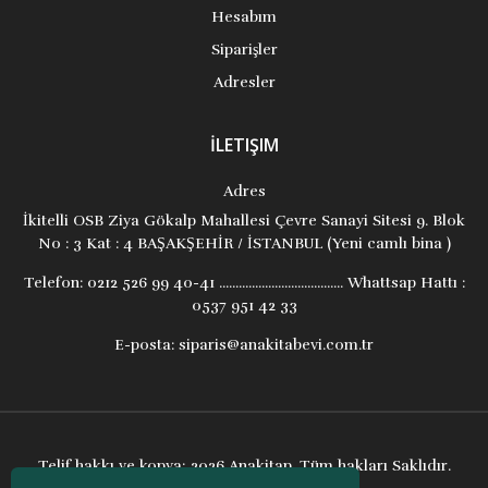
Hesabım
Siparişler
Adresler
İLETIŞIM
Adres
İkitelli OSB Ziya Gökalp Mahallesi Çevre Sanayi Sitesi 9. Blok
No : 3 Kat : 4 BAŞAKŞEHİR / İSTANBUL (Yeni camlı bina )
Telefon:
0212 526 99 40-41 ...................................... Whattsap Hattı :
0537 951 42 33
E-posta:
siparis@anakitabevi.com.tr
Telif hakkı ve kopya; 2026 Anakitap. Tüm hakları Saklıdır.