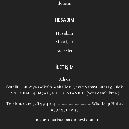
İletişim
HESABIM
Hesabım
Siparişler
Adresler
İLETIŞIM
Adres
İkitelli OSB Ziya Gökalp Mahallesi Çevre Sanayi Sitesi 9. Blok
No : 3 Kat : 4 BAŞAKŞEHİR / İSTANBUL (Yeni camlı bina )
Telefon:
0212 526 99 40-41 ...................................... Whattsap Hattı :
0537 951 42 33
E-posta:
siparis@anakitabevi.com.tr