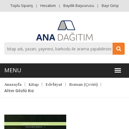
Toplu Sipariş
Hesabım
Bayilik Başvurusu
Bayi Girişi
Anasayfa
Kitap
Edebiyat
Roman (Çeviri)
Altın Gözlü Kız