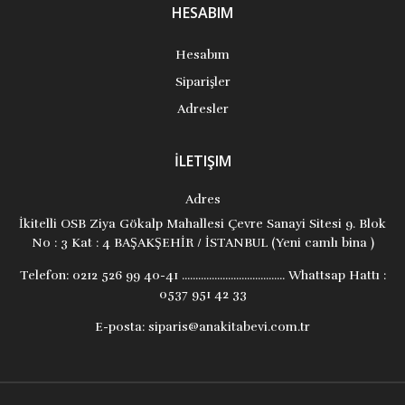
HESABIM
Hesabım
Siparişler
Adresler
İLETIŞIM
Adres
İkitelli OSB Ziya Gökalp Mahallesi Çevre Sanayi Sitesi 9. Blok
No : 3 Kat : 4 BAŞAKŞEHİR / İSTANBUL (Yeni camlı bina )
Telefon:
0212 526 99 40-41 ...................................... Whattsap Hattı :
0537 951 42 33
E-posta:
siparis@anakitabevi.com.tr