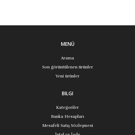
MENÜ
Arama
Son görüntülenen ürünler
Yeni ürünler
BILGI
Kategoriler
Banka Hesapları
Mesafeli Satış Sözleşmesi
İptal ve İade