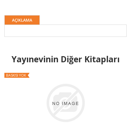
AÇIKLAMA
Yayınevinin Diğer Kitapları
BASKISI YOK
B