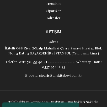
Hesabım
Siparişler
Adresler
İLETIŞIM
Adres
İkitelli OSB Ziya Gökalp Mahallesi Çevre Sanayi Sitesi 9. Blok
No : 3 Kat : 4 BAŞAKŞEHİR / İSTANBUL (Yeni camlı bina )
Telefon:
0212 526 99 40-41 ...................................... Whattsap Hattı :
0537 951 42 33
E-posta:
siparis@anakitabevi.com.tr
Telif hakkı ve kopya; 2026 Anakitap. Tüm hakları Saklıdır.