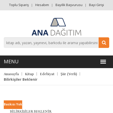
Toplu Sipariş
Hesabım
Bayilik Başvurusu
Bayi Girişi
Anasayfa
Kitap
Edebiyat
Şiir (Yerli)
Bilirkişiler Beklenir
Baskısı Yok