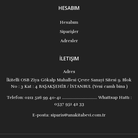
HESABIM
Hesabım
Siparişler
Adresler
İLETIŞIM
Adres
İkitelli OSB Ziya Gökalp Mahallesi Çevre Sanayi Sitesi 9. Blok
No : 3 Kat : 4 BAŞAKŞEHİR / İSTANBUL (Yeni camlı bina )
Telefon:
0212 526 99 40-41 ...................................... Whattsap Hattı :
0537 951 42 33
E-posta:
siparis@anakitabevi.com.tr