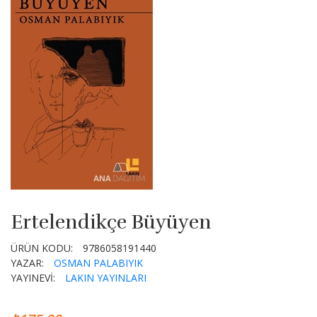
Ertelendikçe Büyüyen
ÜRÜN KODU:
9786058191440
YAZAR:
OSMAN PALABIYIK
YAYINEVİ:
LAKIN YAYINLARI