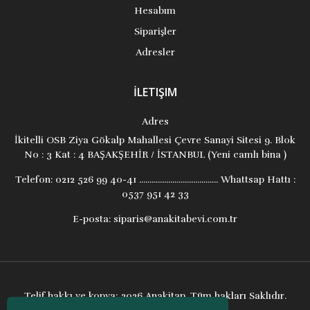
Hesabım
Siparişler
Adresler
İLETIŞIM
Adres
İkitelli OSB Ziya Gökalp Mahallesi Çevre Sanayi Sitesi 9. Blok
No : 3 Kat : 4 BAŞAKŞEHİR / İSTANBUL (Yeni camlı bina )
Telefon:
0212 526 99 40-41 ...................................... Whattsap Hattı :
0537 951 42 33
E-posta:
siparis@anakitabevi.com.tr
Telif hakkı ve kopya; 2026 Anakitap. Tüm hakları Saklıdır.