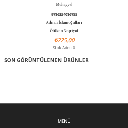
Muhayyel
9786254086755
Adnan İslamoğulları
Ötüken Neşriyat
₺225,00
Stok Adet: 0
SON GÖRÜNTÜLENEN ÜRÜNLER
MENÜ