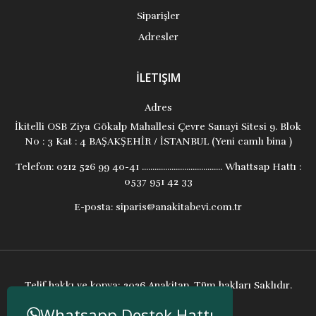
Siparişler
Adresler
İLETIŞIM
Adres
İkitelli OSB Ziya Gökalp Mahallesi Çevre Sanayi Sitesi 9. Blok
No : 3 Kat : 4 BAŞAKŞEHİR / İSTANBUL (Yeni camlı bina )
Telefon:
0212 526 99 40-41 ...................................... Whattsap Hattı :
0537 951 42 33
E-posta:
siparis@anakitabevi.com.tr
Telif hakkı ve kopya; 2026 Anakitap. Tüm hakları Saklıdır.
Whatsapp Destek Hattı