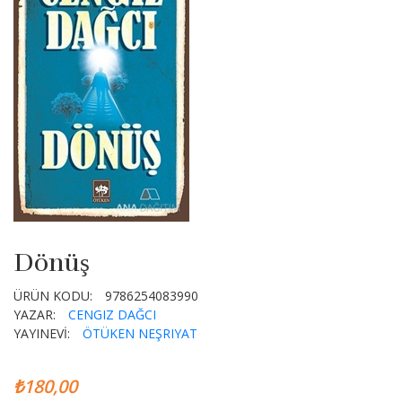
Dönüş
ÜRÜN KODU:
9786254083990
YAZAR:
CENGIZ DAĞCI
YAYINEVİ:
ÖTÜKEN NEŞRIYAT
₺180,00