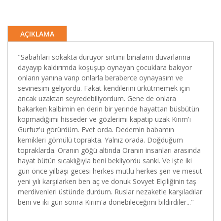
AÇIKLAMA
"Sabahları sokakta duruyor sırtımı binaların duvarlarına
dayayıp kaldırımda koşuşup oynayan çocuklara bakıyor
onların yanına varıp onlarla beraberce oynayasım ve
sevinesim geliyordu. Fakat kendilerini ürkütmemek için
ancak uzaktan seyredebiliyordum. Gene de onlara
bakarken kalbimin en derin bir yerinde hayattan büsbütün
kopmadığımı hisseder ve gözlerimi kapatıp uzak Kırım'ı
Gurfuz'u görürdüm. Evet orda. Dedemin babamın
kemikleri gömülü toprakta. Yalnız orada. Doğduğum
topraklarda. Oranın göğü altında Oranın insanları arasında
hayat bütün sıcaklığıyla beni bekliyordu sanki. Ve işte iki
gün önce yılbaşı gecesi herkes mutlu herkes şen ve mesut
yeni yılı karşılarken ben aç ve donuk Sovyet Elçiliğinin taş
merdivenleri üstünde durdum. Ruslar nezaketle karşıladılar
beni ve iki gün sonra Kırım'a dönebileceğimi bildirdiler..."