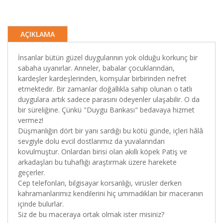
AÇIKLAMA
İnsanlar bütün güzel duygularının yok olduğu korkunç bir
sabaha uyanırlar. Anneler, babalar çocuklarından,
kardeşler kardeşlerinden, komşular birbirinden nefret
etmektedir. Bir zamanlar doğallıkla sahip olunan o tatlı
duygulara artık sadece parasını ödeyenler ulaşabilir. O da
bir süreliğine. Çünkü "Duygu Bankası" bedavaya hizmet
vermez!
Düşmanlığın dört bir yanı sardığı bu kötü günde, içleri hâlâ
sevgiyle dolu evcil dostlarımız da yuvalarından
kovulmuştur. Onlardan birisi olan akıllı köpek Patiş ve
arkadaşları bu tuhaflığı araştırmak üzere harekete
geçerler.
Cep telefonları, bilgisayar korsanlığı, virüsler derken
kahramanlarımız kendilerini hiç ummadıkları bir maceranın
içinde bulurlar.
Siz de bu maceraya ortak olmak ister misiniz?