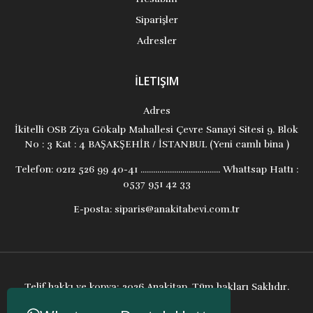
Siparişler
Adresler
İLETIŞIM
Adres
İkitelli OSB Ziya Gökalp Mahallesi Çevre Sanayi Sitesi 9. Blok
No : 3 Kat : 4 BAŞAKŞEHİR / İSTANBUL (Yeni camlı bina )
Telefon:
0212 526 99 40-41 ...................................... Whattsap Hattı :
0537 951 42 33
E-posta:
siparis@anakitabevi.com.tr
Telif hakkı ve kopya; 2026 Anakitap. Tüm hakları Saklıdır.