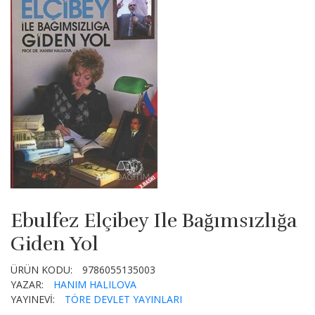
Ebulfez Elçibey Ile Bağımsızlığa
Giden Yol
ÜRÜN KODU:
9786055135003
YAZAR:
HANIM HALILOVA
YAYINEVİ:
TÖRE DEVLET YAYINLARI