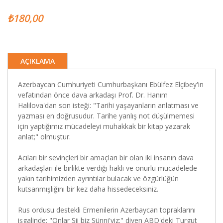
₺180,00
AÇIKLAMA
Azerbaycan Cumhuriyeti Cumhurbaşkanı Ebülfez Elçibey'in
vefatından önce dava arkadaşı Prof. Dr. Hanım
Halilova'dan son isteği: "Tarihi yaşayanların anlatması ve
yazması en doğrusudur. Tarihe yanlış not düşülmemesi
için yaptığımız mücadeleyi muhakkak bir kitap yazarak
anlat;" olmuştur.
Acıları bir sevinçleri bir amaçları bir olan iki insanın dava
arkadaşları ile birlikte verdiği haklı ve onurlu mücadelede
yakın tarihimizden ayrıntılar bulacak ve özgürlüğün
kutsanmışlığını bir kez daha hissedeceksiniz.
Rus ordusu destekli Ermenilerin Azerbaycan topraklarını
işgalinde: "Onlar Şii biz Sünni'yiz;" diyen ABD'deki Turgut