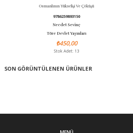
Osmanlının Yükselişi Ve Çöküşü
Tür
9786259893150
Necdet Sevinç
Töre Devlet Yayınları
₺450,00
Stok Adet: 13
SON GÖRÜNTÜLENEN ÜRÜNLER
MENÜ