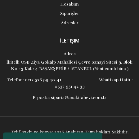
Hesabım
Siparişler
Adresler
İLETIŞIM
Adres
İkitelli OSB Ziya Gökalp Mahallesi Çevre Sanayi Sitesi 9. Blok
No : 3 Kat : 4 BAŞAKŞEHİR / İSTANBUL (Yeni camlı bina )
Telefon:
0212 526 99 40-41 ...................................... Whattsap Hattı :
0537 951 42 33
E-posta:
siparis@anakitabevi.com.tr
Telif hakkı ve kopya; 2026 Anakitap. Tüm hakları Saklıdır.