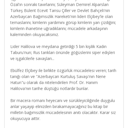
Özal'ın sonraki tavırlarını; Süleyman Demirel Alparslan
Türkeş Bülent Ecevit Tansu Çiller ve Devlet Bahçeli'nin
Azerbaycan Bağımsızlık Hareketi'nin lideri Elçibey'le olan
temaslarını; kimlerin yardımını görüp kimlerin yan çizdiğini;
kimlerin ihanetine uğradıklarını; mücadele arkadaşının
kaleminden okuyacaksınız.
Lider Halilova ve meydana getirdiği 5 bin kişilik Kadın
Taburu'nun; Rus tankları önünde göğüslerini siper edişleri
ve işgalcilerle savaşları...
Ebülfez Elçibey ile birlikte özgürlük mücadelesi veren; tarih
tanığı olan ve "Azerbaycan Kurtuluş Savaşı'nın Nene
Hatun"u olarak da nitelendirilen Prof. Dr. Hanım
Halilova'nın tarihe düştüğü notlardır bunlar.
Bir macera romanı heyecanı ve sürükleyiciliğinde duygulu
anlar yaşayıp elinizden bırakamayacağınız bu kitap bir
milletin bağımsızlık mücadelesinin anıtı olacaktır. Karar siz
okuyucuya aittir.