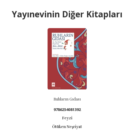
Yayınevinin Diğer Kitapları
Ruhların Gıdası
9786254081392
Feyzi
Ötüken Neşriyat