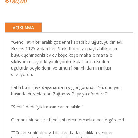
₺180,00
AÇIKLAMA
"Genç Fatih bir aralık gözlerini kapadı bu uğultuyu dinledi.
Bizans 1125 yıldan beri Şarkî Roma'ya payitahtlık eden
büyük şehir sanki ev ev köşe köşe mahalle mahalle
yıkılıyor çöküyor kayboluyordu. Kulaklara akseden
uğultuda böyle derin ve umumî bir inhidamın iniltisi
seziliyordu.
Fatih bu iniltiye dayanamamış gibi göründü. Yüzünü yanı
başında duranlardan Zağanos Paşa'ya döndürdü:
"Şehir" dedi "yıkılmasın canım sıkılır."
O imanlı bir sesle efendisini temin etmekte acele gösterdi:
"Türkler şehir almayı bildikleri kadar aldıkları şehirleri