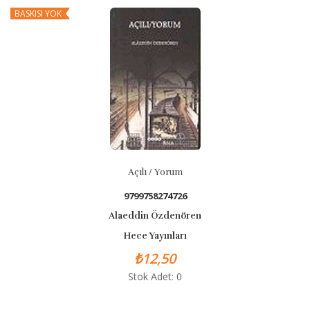
BASKISI YOK
B
Açılı / Yorum
9799758274726
Alaeddin Özdenören
Hece Yayınları
₺12,50
Stok Adet: 0