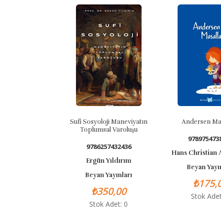
Sufi Sosyoloji Maneviyatın
Andersen Mas
Toplumsal Varoluşu
978975473
9786257432436
Hans Christian
Ergün Yıldırım
Beyan Yayı
Beyan Yayınları
₺175,
₺350,00
Stok Adet
Stok Adet: 0