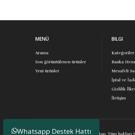
MENÜ
BILGI
Arama
Kategoriler
Son görüntülenen ürünler
Banka Hesa
Yeni ürünler
Mesafeli Sa
İptal ve İad
Gizlilik İlke
İletişim
Whatsapp Destek Hattı
Telif hakkı ve kopya; 2026 Anakitap. Tüm hakları S