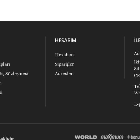
HESABIM
İL
Ad
Hesabım
İk
pları
Siparişler
Si
tış Sözleşmesi
Adresler
(Ye
e
Te
si
Wh
E-
aklıdır.