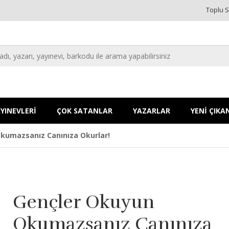
Toplu S
YINEVLERİ
ÇOK SATANLAR
YAZARLAR
YENİ ÇIKA
kumazsanız Canınıza Okurlar!
Gençler Okuyun
Okumazsanız Canınıza