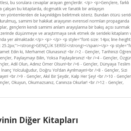
kitlesi, bu sorulara cevaplar arayan gençlerdir. </p> <p>Gençlere, farklı
 çalışan bu kitaplarda, dogmatik ve fanatik bir anlayışın
ren yöntemlerden de kaçınıldığını belirtmek isteriz. Bundan ötürü serid
 durulmuş, samimi bir hakikat arayışının evrensel normları propaganda
itaplar, gençlerin kendi samimi anlam arayışlarına bir bakış açısı sunmak
r üzerinde düşünmeye ve araştırmaya sevk etmek de serideki kitapların 
nda yer almaktadır.</p> <p> </p> <p style="font-size: 14px; line-height
ht: 25.2px;"><strong>GENÇLİK SERİSİ</strong></span></p> <p style="f
hamet Edin ki, Merhamet Olunasınız! <br />2 - Gençler, Tarihinizi Öğren
Gençler, Paylaşmayı Bilin, Yoksa Paylaşılırsınız! <br />4 - Gençler, Özgür
nçler, Adil Olun, Adınız Ömer Olsun!<br />6 - Gençler, Dünyaya Teslim
 İnanç Yolculuğudur, Doğru Yol’dan Ayrılmayın!<br />8 - Gençler, Sizi
ın! <br />9 - Gençler, Akıl Bir Şeydir, Kalp Her Şey! <br />10 - Gençler
- Gençler, Okuyun, Okumazsanız, Canınıza Okurlar! <br />12 - Gençler,
inin Diğer Kitapları