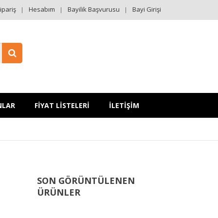
ipariş
Hesabım
Bayilik Başvurusu
Bayi Girişi
NLAR
FİYAT LİSTELERİ
İLETİŞİM
SON GÖRÜNTÜLENEN
ÜRÜNLER