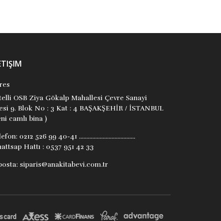
ETIŞIM
res
itelli OSB Ziya Gökalp Mahallesi Çevre Sanayi
tesi 9. Blok No : 3 Kat : 4 BAŞAKŞEHİR / İSTANBUL
ni camlı bina )
lefon:
0212 526 99 40-41 ......................................
attsap Hattı : 0537 951 42 33
posta:
siparis@anakitabevi.com.tr