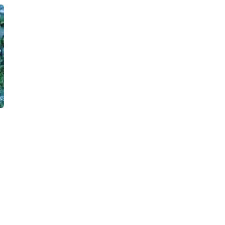
BASKISI YOK
40 Hadis
Adem'in Müstesna Ölümü
9789754737196
9789754732078
İmam Nevevi
Murat Kapkıner
Beyan Yayınları
Beyan Yayınları
₺200,00
₺6,48
Stok Adet: 0
Stok Adet: 0