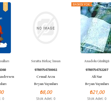
BASKISI YOK
alları
Sıratta Birkaç İnsan
Anadolu Günlüğü
8360
9789754730002
9789754732207
 Andersen
Cemal Arzu
Ali Nar
nları
Beyan Yayınları
Beyan Yayınları
00
₺8,00
₺21,00
: 0
Stok Adet: 0
Stok Adet: 0