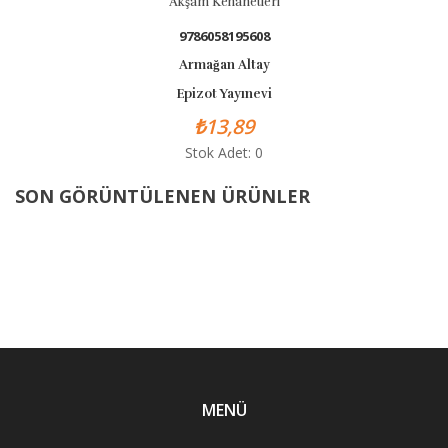
Akşam Kehanetleri
9786058195608
Armağan Altay
Epizot Yayınevi
₺13,89
Stok Adet: 0
SON GÖRÜNTÜLENEN ÜRÜNLER
MENÜ