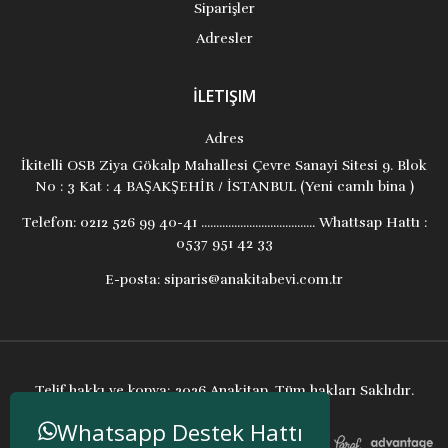
Siparişler
Adresler
İLETIŞIM
Adres
İkitelli OSB Ziya Gökalp Mahallesi Çevre Sanayi Sitesi 9. Blok
No : 3 Kat : 4 BAŞAKŞEHİR / İSTANBUL (Yeni camlı bina )
Telefon:
0212 526 99 40-41 ...................................... Whattsap Hattı :
0537 951 42 33
E-posta:
siparis@anakitabevi.com.tr
Telif hakkı ve kopya; 2026 Anakitap. Tüm hakları Saklıdır.
Whatsapp Destek Hattı