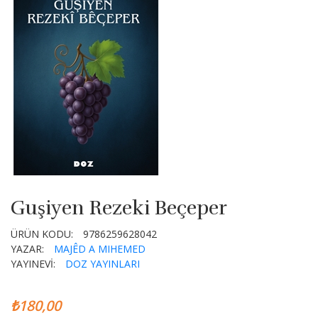
Guşiyen Rezeki Beçeper
ÜRÜN KODU:
9786259628042
YAZAR:
MAJÊD A MIHEMED
YAYINEVİ:
DOZ YAYINLARI
₺180,00