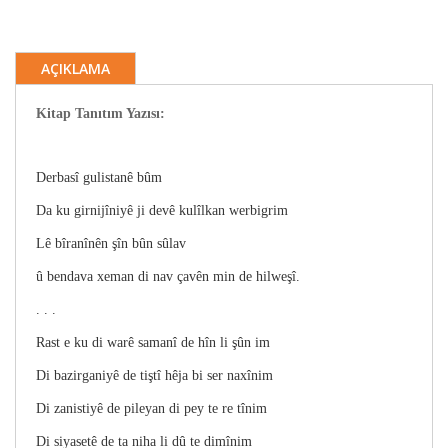
AÇIKLAMA
Kitap Tanıtım Yazısı:
Derbasî gulistanê bûm
Da ku girnijîniyê ji devê kulîlkan werbigrim
Lê bîranînên şîn bûn sûlav
û bendava xeman di nav çavên min de hilweşî.
. . .
Rast e ku di warê samanî de hîn li şûn im
Di bazirganiyê de tiştî hêja bi ser naxînim
Di zanistiyê de pileyan di pey te re tînim
Di siyasetê de ta niha li dû te dimînim