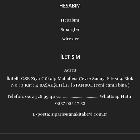
HESABIM
Hesabım
Siparişler
Adresler
İLETIŞIM
Adres
İkitelli OSB Ziya Gökalp Mahallesi Çevre Sanayi Sitesi 9. Blok
No : 3 Kat : 4 BAŞAKŞEHİR / İSTANBUL (Yeni camlı bina )
Telefon:
0212 526 99 40-41 ...................................... Whattsap Hattı :
0537 951 42 33
E-posta:
siparis@anakitabevi.com.tr