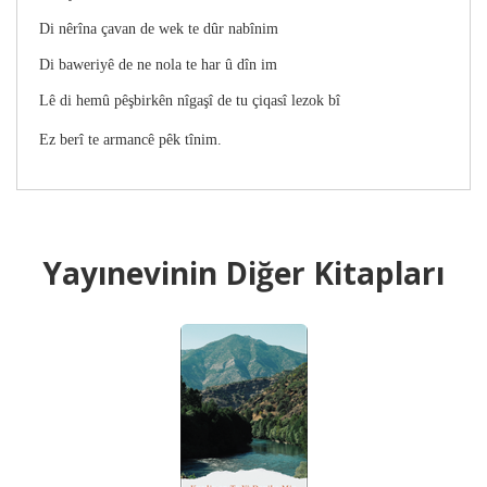
Di nêrîna çavan de wek te dûr nabînim
Di baweriyê de ne nola te har û dîn im
Lê di hemû pêşbirkên nîgaşî de tu çiqasî lezok bî
Ez berî te armancê pêk tînim.
Yayınevinin Diğer Kitapları