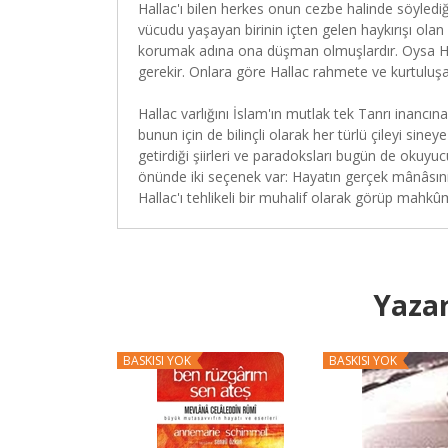
Hallac'ı bilen herkes onun cezbe halinde söyledi
vücudu yaşayan birinin içten gelen haykırışı olan
korumak adına ona düşman olmuşlardır. Oysa H
gerekir. Onlara göre Hallac rahmete ve kurtuluşa 
Hallac varlığını İslam'ın mutlak tek Tanrı inancına
bunun için de bilinçli olarak her türlü çileyi sine
getirdiği şiirleri ve paradoksları bugün de ok
önünde iki seçenek var: Hayatın gerçek mânâsını
Hallac'ı tehlikeli bir muhalif olarak görüp mahk
Yazar
BASKISI YOK
BASKISI YOK