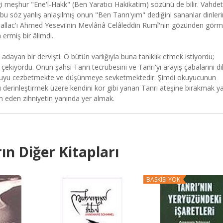
ği meşhur "Ene'l-Hakk" (Ben Yaratıcı Hakikatim) sözünü de bilir. Vahdet
 bu söz yanlış anlaşılmış onun "Ben Tanrı'yım" dediğini sananlar dinleri
allac'ı Ahmed Yesevi'nin Mevlânâ Celâleddin Rumî'nin gözünden gör
ermiş bir âlimdi.
 adayan bir dervişti. O bütün varlığıyla buna tanıklık etmek istiyordu;
ye çekiyordu. Onun şahsi Tanrı tecrübesini ve Tanrı'yı arayış çabalarını di
uyucuyu cezbetmekte ve düşünmeye sevketmektedir. Şimdi okuyucunun
 derinleştirmek üzere kendini kor gibi yanan Tanrı ateşine bırakmak y
ûm eden zihniyetin yanında yer almak.
ın Diğer Kitapları
BASKISI YOK