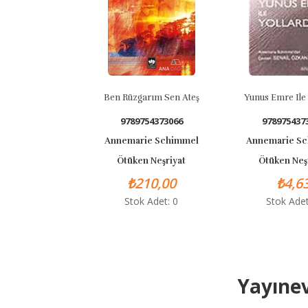
Ben Rüzgarım Sen Ateş
Yunus Emre Ile
9789754373066
978975437
Annemarie Schimmel
Annemarie S
Ötüken Neşriyat
Ötüken Neş
₺210,00
₺4,6
Stok Adet: 0
Stok Adet
Yayınev