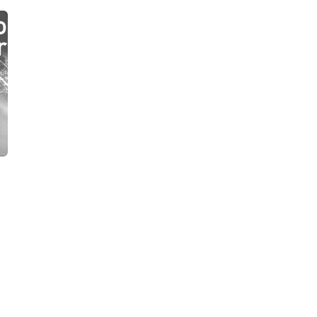
BASKISI YOK
Varidat
Hz. Ali'nin Kan Kalesi Hikayesi
9786054518074
9786054518104
Giritli Aziz Efendi
Cevahirzade Mustafa Hilmi
Efendi
Pan Yayıncılık
Pan Yayıncılık
₺25,00
₺16,67
Stok Adet: 0
Stok Adet: 0