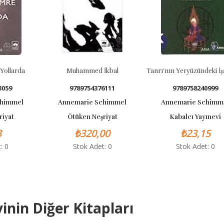
 Yollarda
Muhammed İkbal
Tanrı'nın Yeryüzündeki İşa
3059
9789754376111
9789758240999
chimmel
Annemarie Schimmel
Annemarie Schimm
riyat
Ötüken Neşriyat
Kabalcı Yayınevi
3
₺320,00
₺23,15
: 0
Stok Adet: 0
Stok Adet: 0
inin Diğer Kitapları