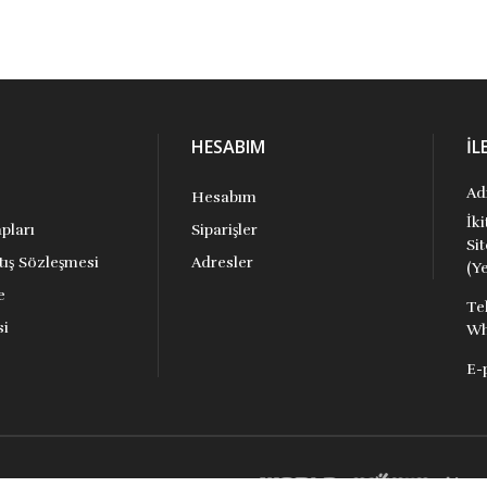
HESABIM
İL
Ad
Hesabım
İk
pları
Siparişler
Si
tış Sözleşmesi
Adresler
(Ye
e
Te
si
Wh
E-