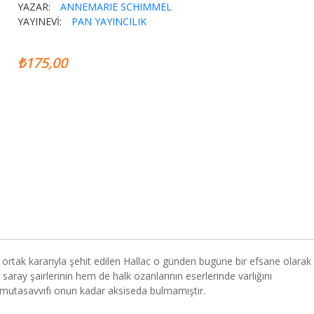
YAZAR:
ANNEMARIE SCHIMMEL
YAYINEVİ:
PAN YAYINCILIK
₺175,00
n ortak kararıyla şehit edilen Hallac o günden bugüne bir efsane olarak
aray şairlerinin hem de halk ozanlarının eserlerinde varlığını
 mutasavvıfı onun kadar aksiseda bulmamıştır.