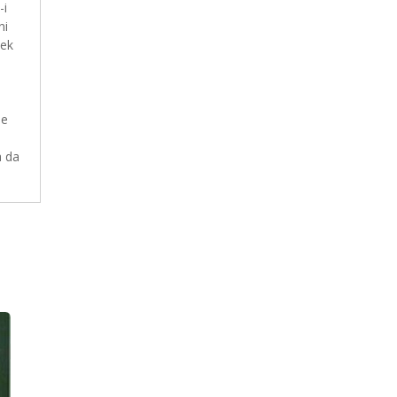
-i
ni
mek
le
a da