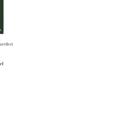
retleri
Halifenin Rüyaları
Hz. Muhammed
9786257949828
9786059147699
el
Annemarie Schimmel
Annemarie Schimmel
Sufi Kitap
Cümle Yayınları
₺600,00
₺203,00
Stok Adet: 0
Stok Adet: 0