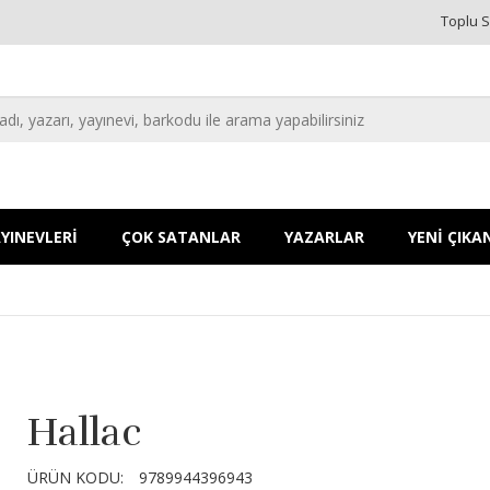
Toplu S
YINEVLERİ
ÇOK SATANLAR
YAZARLAR
YENİ ÇIKA
Hallac
ÜRÜN KODU:
9789944396943