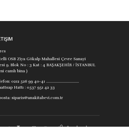
ETIŞIM
res
itelli OSB Ziya Gökalp Mahallesi Çevre Sanayi
tesi 9. Blok No : 3 Kat : 4 BAŞAKŞEHİR / İSTANBUL
ni camlı bina )
lefon:
0212 526 99 40-41 ......................................
attsap Hattı : 0537 951 42 33
posta:
siparis@anakitabevi.com.tr