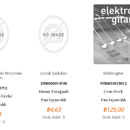
Bir Neyzenin
Çocuk Şarkıları
Elektrogitar
rı
3990000014196
9786054518012
3712
Hasan Toraganlı
Cem Öcek
 Özeke
Pan Yayıncılık
Pan Yayıncılık
ılık
₺4,63
₺125,00
3
Stok Adet: 0
Stok Adet: 0
: 0