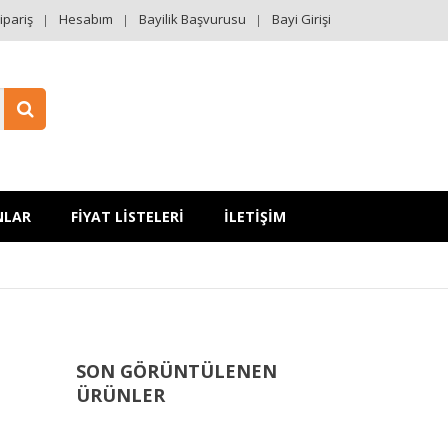
ipariş
Hesabım
Bayilik Başvurusu
Bayi Girişi
NLAR
FİYAT LİSTELERİ
İLETİŞİM
SON GÖRÜNTÜLENEN
ÜRÜNLER