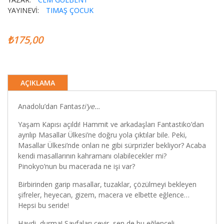
YAYINEVİ:
TIMAŞ ÇOCUK
₺175,00
AÇIKLAMA
Anadolu’dan Fantas
ti’ye…
Yaşam Kapısı açıldı! Hammit ve arkadaşları Fantastiko’dan
ayrılıp Masallar Ülkesi’ne doğru yola çıktılar bile. Peki,
Masallar Ülkesi’nde onları ne gibi sürprizler bekliyor? Acaba
kendi masallarının kahramanı olabilecekler mi?
Pinokyo’nun bu macerada ne işi var?
Birbirinden garip masallar, tuzaklar, çözülmeyi bekleyen
şifreler, heyecan, gizem, macera ve elbette eğlence…
Hepsi bu seride!
Haydi, durma! Sayfaları çevir, sen de bu eğlenceli