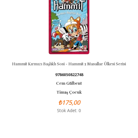
Hammit Kırmızı Başlıklı Sosi - Hammit 2 Masallar Ülkesi Serisi
Ham
9786050822748
Cem Gülbent
Timaş Çocuk
₺175,00
Stok Adet: 0