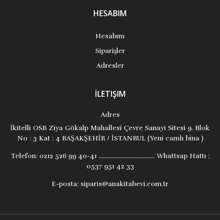
HESABIM
Hesabım
Siparişler
Adresler
İLETIŞIM
Adres
İkitelli OSB Ziya Gökalp Mahallesi Çevre Sanayi Sitesi 9. Blok
No : 3 Kat : 4 BAŞAKŞEHİR / İSTANBUL (Yeni camlı bina )
Telefon:
0212 526 99 40-41 ...................................... Whattsap Hattı :
0537 951 42 33
E-posta:
siparis@anakitabevi.com.tr