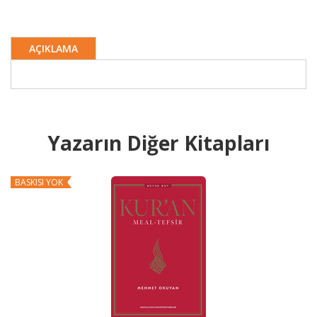
AÇIKLAMA
Yazarın Diğer Kitapları
BASKISI YOK
B