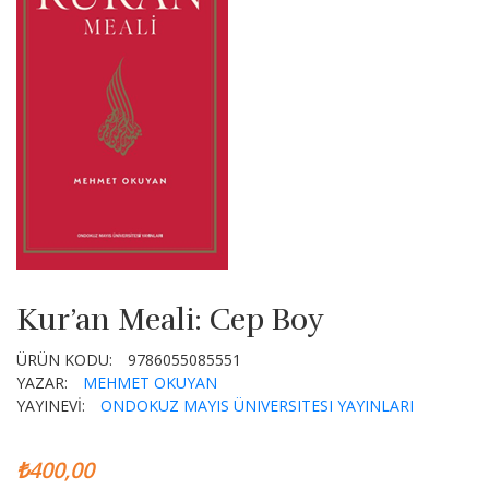
Kur’an Meali: Cep Boy
ÜRÜN KODU:
9786055085551
YAZAR:
MEHMET OKUYAN
YAYINEVİ:
ONDOKUZ MAYIS ÜNIVERSITESI YAYINLARI
₺400,00