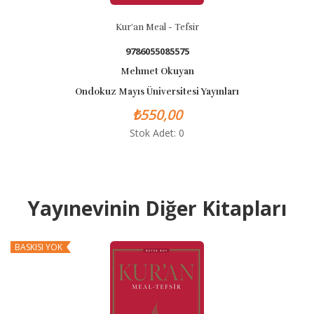
Kur'an Meal - Tefsir
9786055085575
Mehmet Okuyan
Ondokuz Mayıs Üniversitesi Yayınları
₺550,00
Stok Adet: 0
Yayınevinin Diğer Kitapları
BASKISI YOK
B