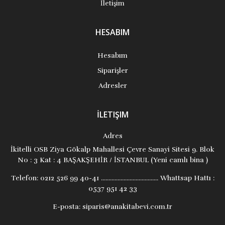
İletişim
HESABIM
Hesabım
Siparişler
Adresler
İLETIŞIM
Adres
İkitelli OSB Ziya Gökalp Mahallesi Çevre Sanayi Sitesi 9. Blok
No : 3 Kat : 4 BAŞAKŞEHİR / İSTANBUL (Yeni camlı bina )
Telefon:
0212 526 99 40-41 ...................................... Whattsap Hattı :
0537 951 42 33
E-posta:
siparis@anakitabevi.com.tr