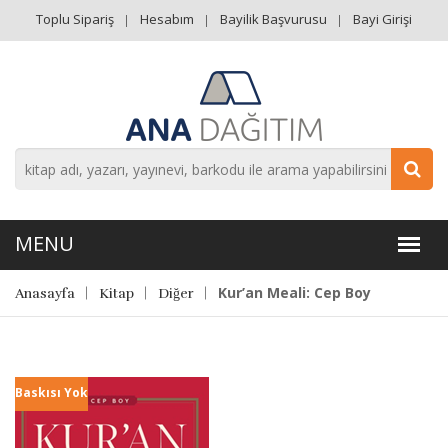
Toplu Sipariş
Hesabım
Bayilik Başvurusu
Bayi Girişi
Kur’an Meali: Cep Boy
Anasayfa
Kitap
Diğer
Baskısı Yok