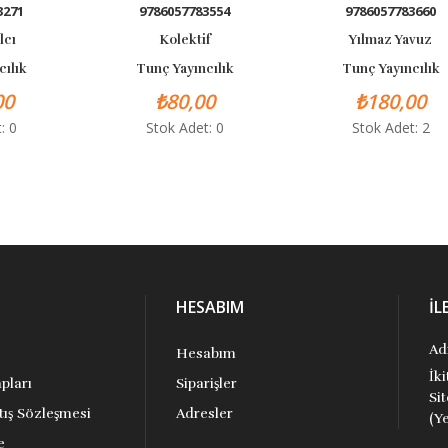
71
9786057783554
9786057783660
ı
Kolektif
Yılmaz Yavuz
ık
Tunç Yayıncılık
Tunç Yayıncılık
₺80,00
₺180,00
0
Stok Adet: 0
Stok Adet: 2
HESABIM
İL
Ad
Hesabım
İk
pları
Siparişler
Si
tış Sözleşmesi
Adresler
(Ye
e