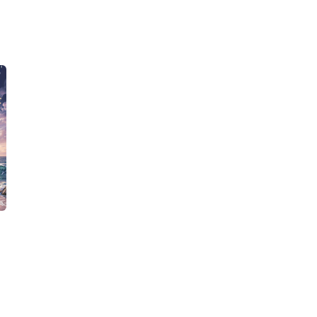
BASKISI YOK
Bulutlar Geçerken
ORMANIN SESİ
9786052291191
9786057783318
Haluk Yolsal
Haluk Yolsal
Tunç Yayıncılık
Tunç Yayıncılık