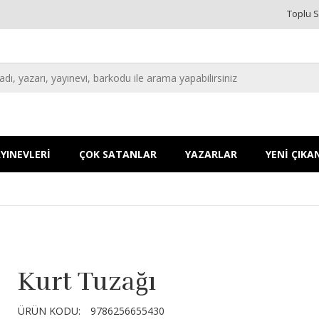
Toplu S
YINEVLERİ
ÇOK SATANLAR
YAZARLAR
YENİ ÇIKA
Kurt Tuzağı
ÜRÜN KODU:
9786256655430