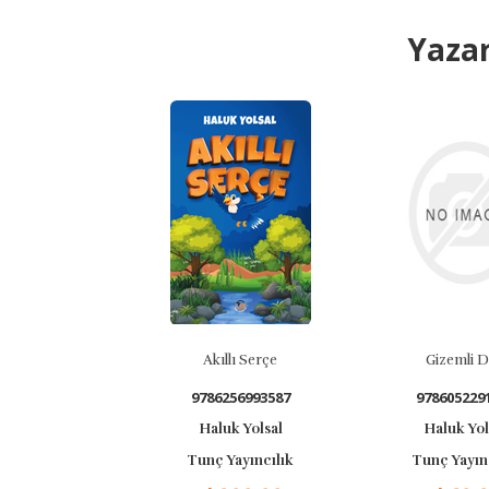
Yazar
Akıllı Serçe
Gizemli Dağ
9786256993587
9786052291719
Haluk Yolsal
Haluk Yolsal
Tunç Yayıncılık
Tunç Yayıncılık