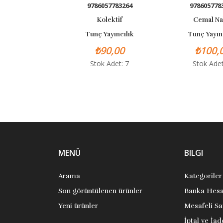
9786057783264
97860577832
Kolektif
Cemal Nalc
Tunç Yayıncılık
Tunç Yayıncıl
₺90,00
₺100,00
Stok Adet: 7
Stok Adet: 
MENÜ
BILGI
Arama
Kategoriler
Son görüntülenen ürünler
Banka Hesa
Yeni ürünler
Mesafeli Sa
İptal ve İad