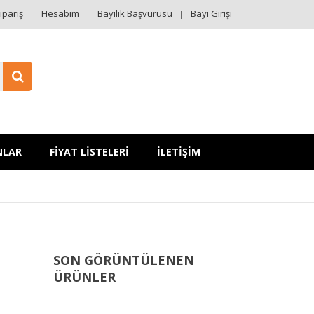
ipariş
Hesabım
Bayilik Başvurusu
Bayi Girişi
NLAR
FİYAT LİSTELERİ
İLETİŞİM
SON GÖRÜNTÜLENEN
ÜRÜNLER