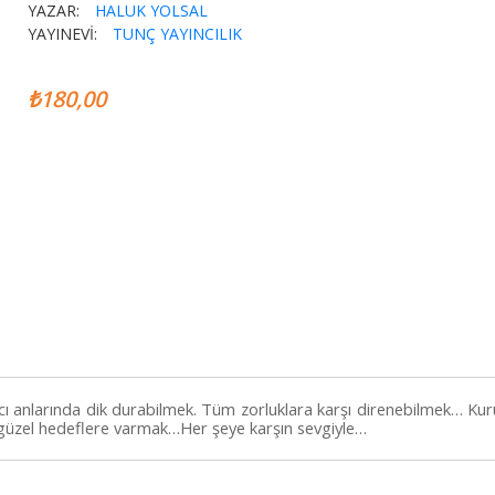
YAZAR:
HALUK YOLSAL
YAYINEVİ:
TUNÇ YAYINCILIK
₺180,00
cı anlarında dik durabilmek. Tüm zorluklara karşı direnebilmek… Kur
güzel hedeflere varmak…Her şeye karşın sevgiyle…