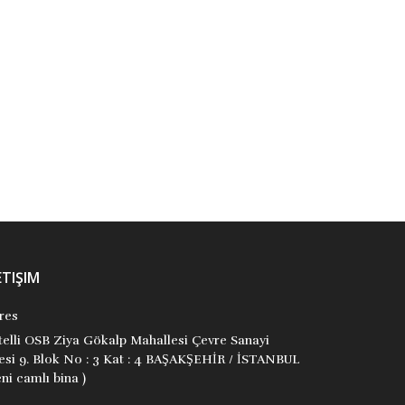
9786057783752
9786057783707
Kolektif
Gülsevin Eren GÜNGÖR
Tunç Yayıncılık
Tunç Yayıncılık
₺200,00
₺200,00
Stok Adet: 0
Stok Adet: 0
ETIŞIM
res
itelli OSB Ziya Gökalp Mahallesi Çevre Sanayi
tesi 9. Blok No : 3 Kat : 4 BAŞAKŞEHİR / İSTANBUL
ni camlı bina )