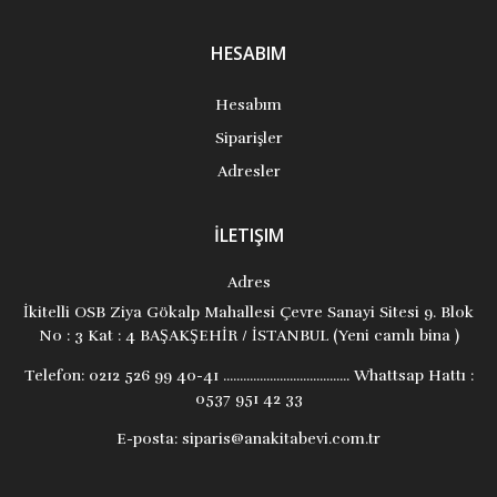
HESABIM
Hesabım
Siparişler
Adresler
İLETIŞIM
Adres
İkitelli OSB Ziya Gökalp Mahallesi Çevre Sanayi Sitesi 9. Blok
No : 3 Kat : 4 BAŞAKŞEHİR / İSTANBUL (Yeni camlı bina )
Telefon:
0212 526 99 40-41 ...................................... Whattsap Hattı :
0537 951 42 33
E-posta:
siparis@anakitabevi.com.tr