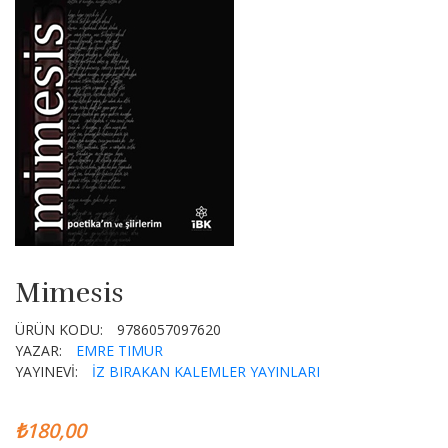
Mimesis
ÜRÜN KODU:
9786057097620
YAZAR:
EMRE TIMUR
YAYINEVİ:
İZ BIRAKAN KALEMLER YAYINLARI
₺180,00