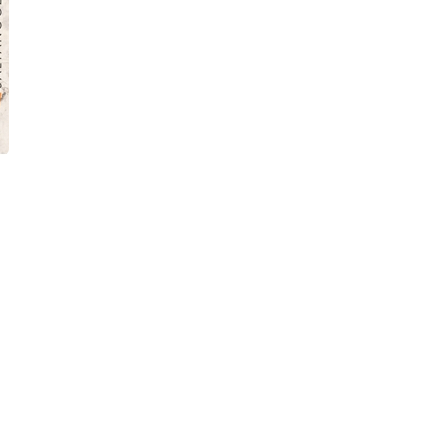
Yakalı Toy Kuşu Uçsana
Patlayıcı Olarak Selülozun
Bağlamı
9786256540491
9786256540736
Kolektif
Sedat Demir
Epona Dijital
Epona Dijital
₺196,00
₺178,00
Stok Adet: 14
Stok Adet: 22