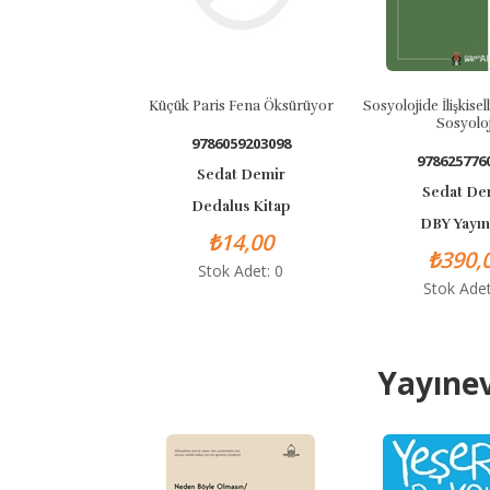
Küçük Paris Fena Öksürüyor
Sosyolojide İlişkisell
Sosyoloj
9786059203098
978625776
Sedat Demir
Sedat De
Dedalus Kitap
DBY Yayın
₺14,00
₺390,
Stok Adet: 0
Stok Adet
Yayınev