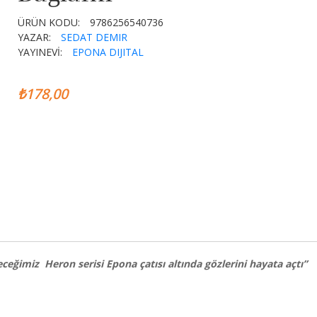
ÜRÜN KODU:
9786256540736
YAZAR:
SEDAT DEMIR
YAYINEVİ:
EPONA DIJITAL
₺178,00
eceğimiz Heron serisi Epona çatısı altında gözlerini hayata açtı”