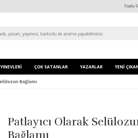
Toplu S
YINEVLERİ
ÇOK SATANLAR
YAZARLAR
YENİ ÇIKA
Selülozun Bağlamı
Patlayıcı Olarak Selüloz
Bağlamı