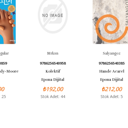
Mrksn
Salyangoz
9786256540958
9786256540385
e
Kolektif
Hande Acarel
Epona Dijital
Epona Dijital
₺192,00
₺212,00
Stok Adet: 44
Stok Adet: 5