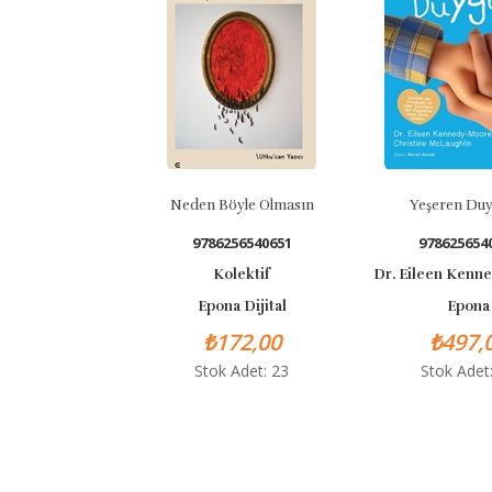
Neden Böyle Olmasın
Yeşeren Duygular
9786256540651
9786256540859
Kolektif
Dr. Eileen Kennedy-Moor
Epona Dijital
Epona
₺172,00
₺497,00
Stok Adet: 23
Stok Adet: 25