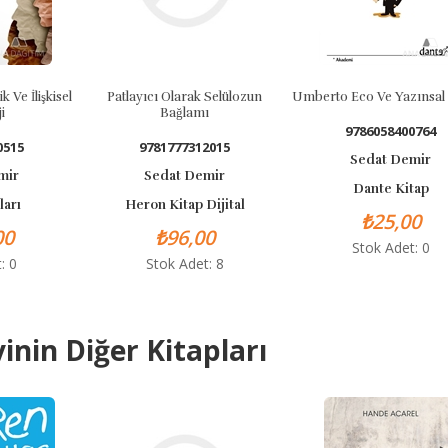
ik Ve İlişkisel
Patlayıcı Olarak Selülozun
Umberto Eco Ve Yazınsal İ
i
Bağlamı
9786058400764
0515
9781777312015
Sedat Demir
mir
Sedat Demir
Dante Kitap
ları
Heron Kitap Dijital
₺25,00
00
₺96,00
Stok Adet: 0
: 0
Stok Adet: 8
inin Diğer Kitapları