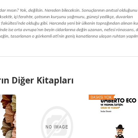
rdar mısın? Yok, değilsin. Nereden bileceksin. Sonuçlarının anıtsal olduğunu
ksektir, içi ferahtır, çatısının kurşunu yağmuru, güneşi yedikçe, duvarları
t fakültesi’nde olduğu gibi. Harcında yeni bir ülkenin toprağından alınan k
nde ise orta avrupa’nın beyin cidarlarına değin uzanan, nefesi rönasans, d
eğin, tasarlanan o görkemli ati’nin geniş kanatlarına ulaşan ruhtan yapılm
ın Diğer Kitapları
BASKISI YOK