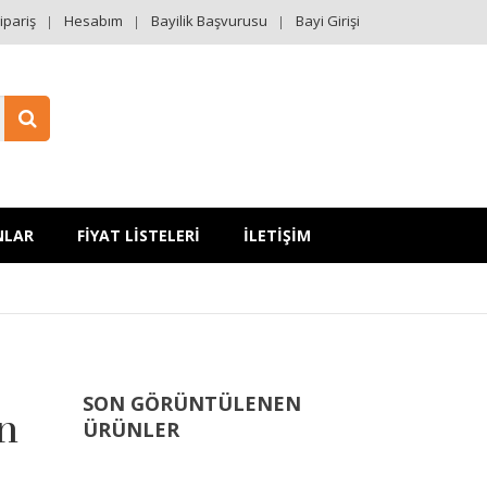
ipariş
Hesabım
Bayilik Başvurusu
Bayi Girişi
NLAR
FİYAT LİSTELERİ
İLETİŞİM
SON GÖRÜNTÜLENEN
un
ÜRÜNLER