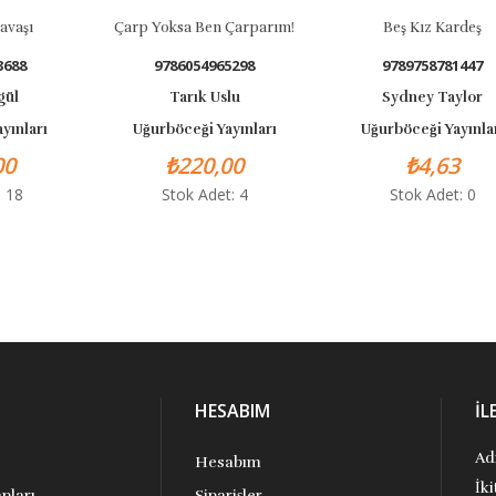
Çarp Yoksa Ben Çarparım!
Beş Kız Kardeş
9786054965298
9789758781447
Tarık Uslu
Sydney Taylor
rı
Uğurböceği Yayınları
Uğurböceği Yayınları
₺220,00
₺4,63
Stok Adet: 4
Stok Adet: 0
HESABIM
İL
Ad
Hesabım
İk
pları
Siparişler