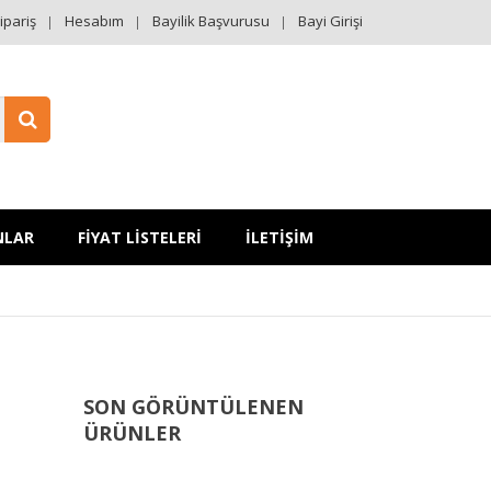
ipariş
Hesabım
Bayilik Başvurusu
Bayi Girişi
NLAR
FİYAT LİSTELERİ
İLETİŞİM
SON GÖRÜNTÜLENEN
ÜRÜNLER