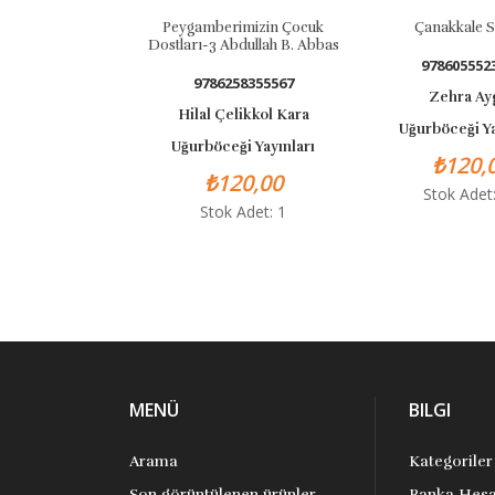
Peygamberimizin Çocuk
Çanakkale Savaşı
Dostları-3 Abdullah B. Abbas
9786055523688
9786258355567
Zehra Aygül
Hilal Çelikkol Kara
Uğurböceği Yayınla
Uğurböceği Yayınları
₺120,00
₺120,00
Stok Adet: 18
Stok Adet: 1
MENÜ
BILGI
Arama
Kategoriler
Son görüntülenen ürünler
Banka Hesa