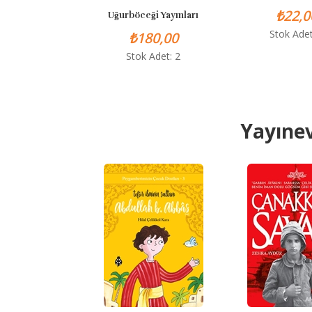
₺22,00
Uğurböceği Yayınları
Stok Adet: 0
₺180,00
Stok Adet: 2
Yayınev