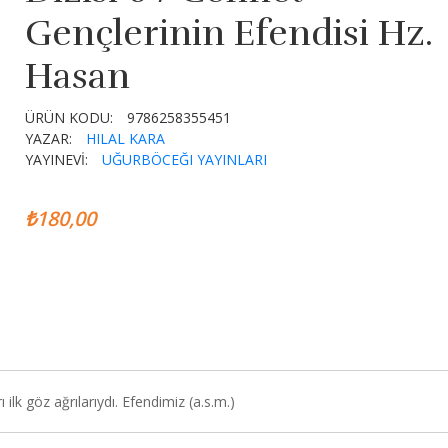
Gençlerinin Efendisi Hz.
Hasan
ÜRÜN KODU:
9786258355451
YAZAR:
HILAL KARA
YAYINEVİ:
UĞURBÖCEĞI YAYINLARI
₺180,00
ı ilk göz ağrılarıydı. Efendimiz (a.s.m.)