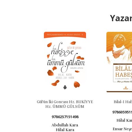
Yazar
Gül’ün İki Goncası Hz. RUKİYYE
Bilal-I Habeşi
Hz. ÜMMÜ GÜLSÜM
9786059519021
9786257151498
Hilal Kara
Abdullah Kara
Ensar Neşriyat
Hilal Kara