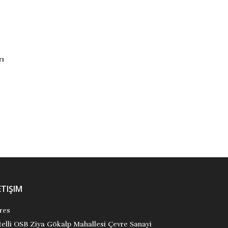
Dino Avcısı 4: Dinozor Çağı
Peygamberin Küçük Arkadaşları
9786059548458
9789758781829
Franco Aureliani
M. Sinan Adalı
Uğurböceği Yayınları
Uğurböceği Yayınları
₺38,00
₺210,00
Stok Adet: 1
Stok Adet: 2
ETIŞIM
res
itelli OSB Ziya Gökalp Mahallesi Çevre Sanayi