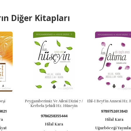
ın Diğer Kitapları
Peygamberimiz Ve Ailesi Dizisi 7 /
Ehl-I Beyt'in Annesi Hz. Fatıma
Kerbela Şehidi Hz. Hüseyin
9789752613843
9786258355444
Hilal Kara
Hilal Kara
Uğurböceği Yayınları