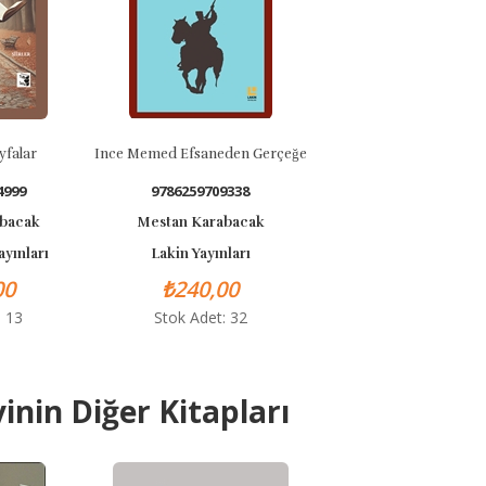
falar
Ince Memed Efsaneden Gerçeğe
4999
9786259709338
abacak
Mestan Karabacak
yınları
Lakin Yayınları
00
₺240,00
: 13
Stok Adet: 32
inin Diğer Kitapları