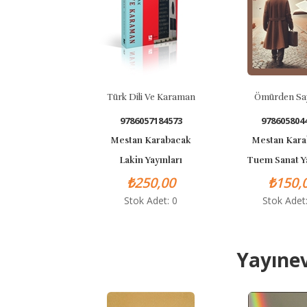
Türk Dili Ve Karaman
Ömürden Say
9786057184573
978605804
Mestan Karabacak
Mestan Kar
Lakin Yayınları
Tuem Sanat Ya
₺250,00
₺150,
Stok Adet: 0
Stok Adet
Yayınev