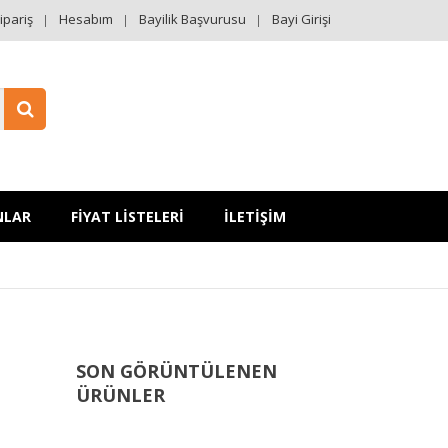
ipariş
Hesabım
Bayilik Başvurusu
Bayi Girişi
NLAR
FİYAT LİSTELERİ
İLETİŞİM
SON GÖRÜNTÜLENEN
ÜRÜNLER