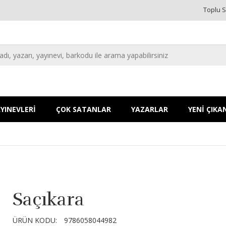
Toplu S
YINEVLERİ
ÇOK SATANLAR
YAZARLAR
YENİ ÇIKA
Saçıkara
ÜRÜN KODU:
9786058044982