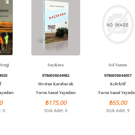
i
Saçıkara
Sol Yanım
9786058044982
9786058044937
Mestan Karabacak
Kolektif
arı
Tuem Sanat Yayınları
Tuem Sanat Yayınları
₺175,00
₺55,00
Stok Adet: 6
Stok Adet: 9