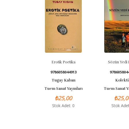
Erotik Poetika
Sözün Yedi Reng
9786058044913
9786058044920
Tugay Kaban
Kolektif
Tuem Sanat Yayınları
Tuem Sanat Yayınl
₺25,00
₺25,00
Stok Adet: 0
Stok Adet: 0