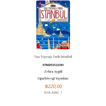
Taşı Toprağı Tarih İstanbul
Neşel
9786055523381
Zehra Aygül
Uğurböceği Yayınları
₺220,00
Stok Adet: 1