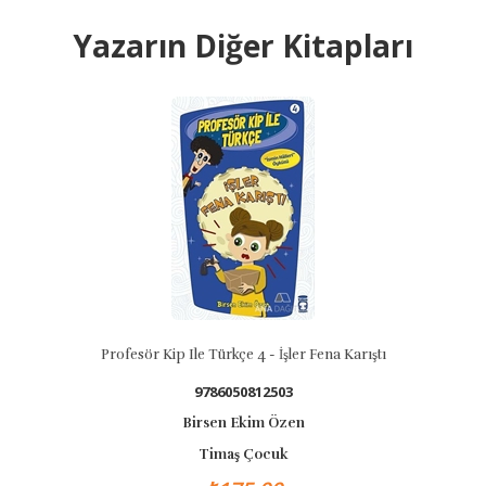
Yazarın Diğer Kitapları
BASKISI YOK
 Kip Ile Türkçe 4 - İşler Fena Karıştı
Buz Devri Kıtalar Ay
9786050812503
Birsen Ekim Özen
Timaş Çocuk