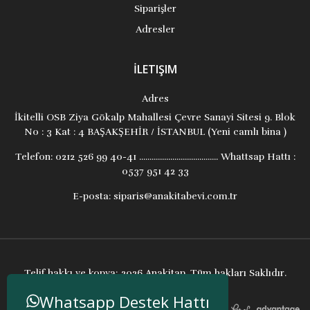
Siparişler
Adresler
İLETIŞIM
Adres
İkitelli OSB Ziya Gökalp Mahallesi Çevre Sanayi Sitesi 9. Blok
No : 3 Kat : 4 BAŞAKŞEHİR / İSTANBUL (Yeni camlı bina )
Telefon:
0212 526 99 40-41 ...................................... Whattsap Hattı :
0537 951 42 33
E-posta:
siparis@anakitabevi.com.tr
Telif hakkı ve kopya; 2026 Anakitap. Tüm hakları Saklıdır.
Whatsapp Destek Hattı