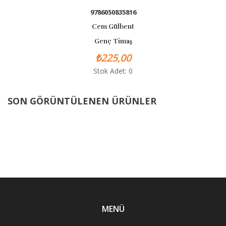
9786050835816
Cem Gülbent
Genç Timaş
₺225,00
Stok Adet: 0
SON GÖRÜNTÜLENEN ÜRÜNLER
MENÜ