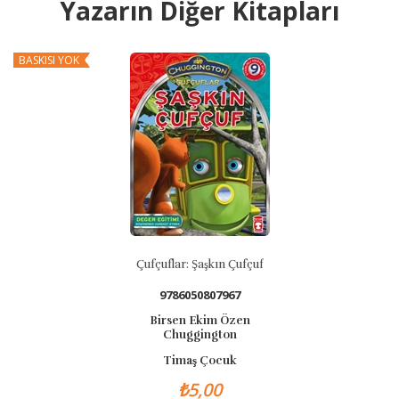
Yazarın Diğer Kitapları
BASKISI YOK
Çufçuflar: Şaşkın Çufçuf
Timaş Çocuk Se
9786050807967
Birsen Ekim Özen
Chuggington
Timaş Çocuk
₺5,00