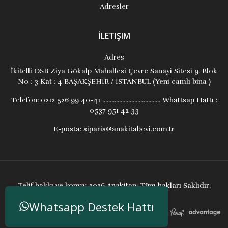
Adresler
İLETIŞIM
Adres
İkitelli OSB Ziya Gökalp Mahallesi Çevre Sanayi Sitesi 9. Blok
No : 3 Kat : 4 BAŞAKŞEHİR / İSTANBUL (Yeni camlı bina )
Telefon:
0212 526 99 40-41 ...................................... Whattsap Hattı :
0537 951 42 33
E-posta:
siparis@anakitabevi.com.tr
Telif hakkı ve kopya; 2026 Anakitap. Tüm hakları Saklıdır.
Whatsapp Destek Hattı