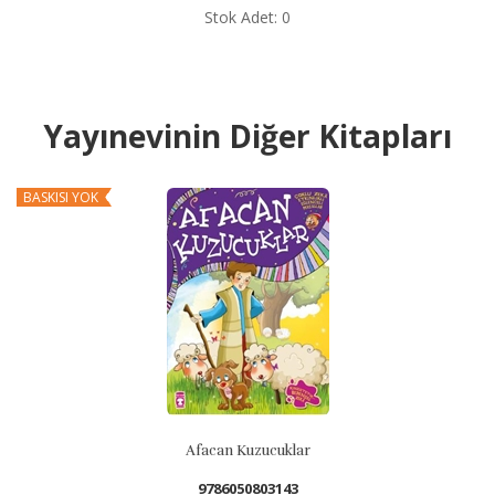
Stok Adet: 0
Yayınevinin Diğer Kitapları
I YOK
BASKISI YOK
Afacan Kuzucuklar
9786050803143