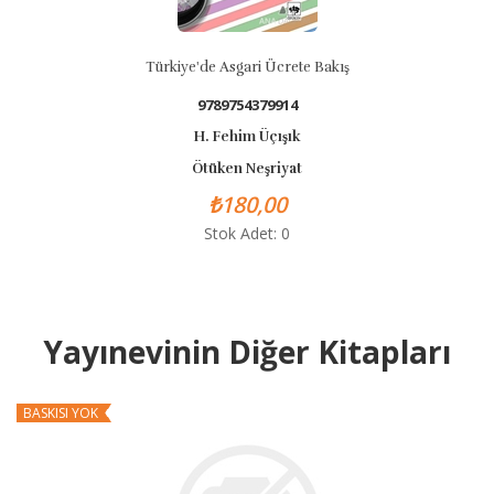
Türkiye'de Asgari Ücrete Bakış
9789754379914
H. Fehim Üçışık
Ötüken Neşriyat
₺180,00
Stok Adet: 0
Yayınevinin Diğer Kitapları
BASKISI YOK
B