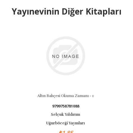
Yayınevinin Diğer Kitapları
Altın Bahçesi Okuma Zamanı - 1
Anne Bana Kur
9758781088
9789758
çuk Yıldırım
Selçuk Y
ceği Yayınları
Uğurböceği 
₺1,85
₺12