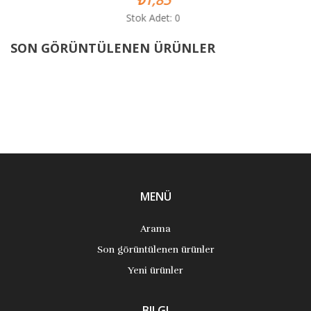
ok Adet: 0
Stok Ad
SON GÖRÜNTÜLENEN ÜRÜNLER
MENÜ
Arama
Son görüntülenen ürünler
Yeni ürünler
BILGI