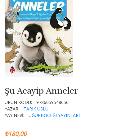
Şu Acayip Anneler
ÜRÜN KODU:
9786059548656
YAZAR:
TARIK USLU
YAYINEVİ:
UĞURBÖCEĞI YAYINLARI
₺180,00