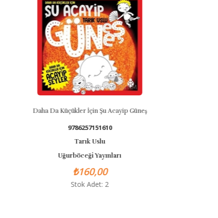
 Acayip Güneş
Daha Da Küçükler İçin Şu Acayi
0
9786257151634
Tarık Uslu
ları
Uğurböceği Yayınları
₺160,00
Stok Adet: 2