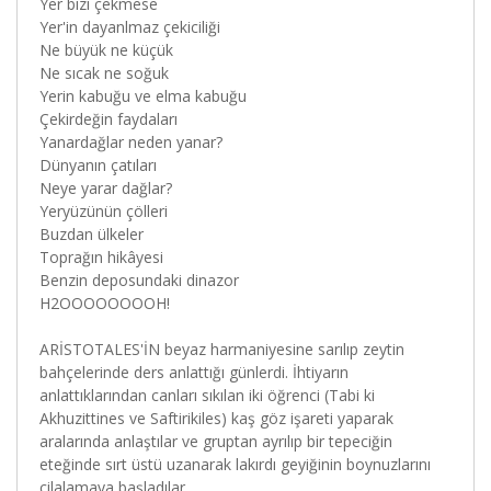
Yer bizi çekmese
Yer'in dayanlmaz çekiciliği
Ne büyük ne küçük
Ne sıcak ne soğuk
Yerin kabuğu ve elma kabuğu
Çekirdeğin faydaları
Yanardağlar neden yanar?
Dünyanın çatıları
Neye yarar dağlar?
Yeryüzünün çölleri
Buzdan ülkeler
Toprağın hikâyesi
Benzin deposundaki dinazor
H2OOOOOOOOH!
ARİSTOTALES'İN beyaz harmaniyesine sarılıp zeytin
bahçelerinde ders anlattığı günlerdi. İhtiyarın
anlattıklarından canları sıkılan iki öğrenci (Tabi ki
Akhuzittines ve Saftirikiles) kaş göz işareti yaparak
aralarında anlaştılar ve gruptan ayrılıp bir tepeciğin
eteğinde sırt üstü uzanarak lakırdı geyiğinin boynuzlarını
cilalamaya başladılar.