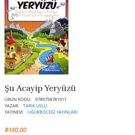
Şu Acayip Yeryüzü
ÜRÜN KODU:
9789758781911
YAZAR:
TARIK USLU
YAYINEVİ:
UĞURBÖCEĞI YAYINLARI
₺180,00