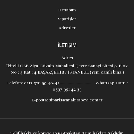
Hesabım
Siparişler
Adresler
İLETIŞIM
Adres
İkitelli OSB Ziya Gökalp Mahallesi Çevre Sanayi Sitesi 9. Blok
No : 3 Kat : 4 BAŞAKŞEHİR / İSTANBUL (Yeni camlı bina )
Telefon:
0212 526 99 40-41 ...................................... Whattsap Hattı :
0537 951 42 33
E-posta:
siparis@anakitabevi.com.tr
Telif hakkı ve kopya; 2026 Anakitap. Tüm hakları Saklıdır.