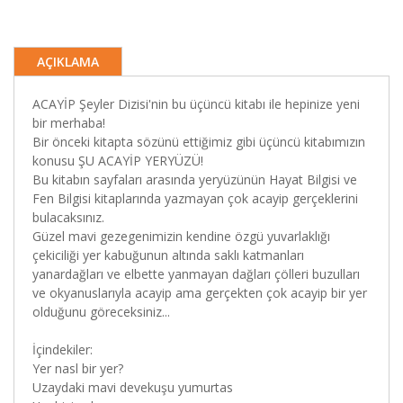
AÇIKLAMA
ACAYİP Şeyler Dizisi'nin bu üçüncü kitabı ile hepinize yeni
bir merhaba!
Bir önceki kitapta sözünü ettiğimiz gibi üçüncü kitabımızın
konusu ŞU ACAYİP YERYÜZÜ!
Bu kitabın sayfaları arasında yeryüzünün Hayat Bilgisi ve
Fen Bilgisi kitaplarında yazmayan çok acayip gerçeklerini
bulacaksınız.
Güzel mavi gezegenimizin kendine özgü yuvarlaklığı
çekiciliği yer kabuğunun altında saklı katmanları
yanardağları ve elbette yanmayan dağları çölleri buzulları
ve okyanuslarıyla acayip ama gerçekten çok acayip bir yer
olduğunu göreceksiniz...
İçindekiler:
Yer nasl bir yer?
Uzaydaki mavi devekuşu yumurtas