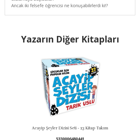
Ancak iki felsefe öğrencisi ne konuşabilirlerdi ki!?
Yazarın Diğer Kitapları
er Dizisi Seti - 23 Kitap Takım
Daha Da Küçükler
5330006480441
978