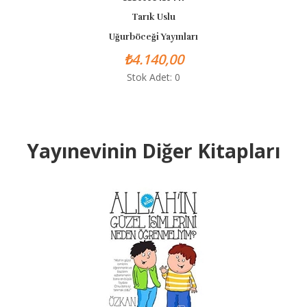
Tarık Uslu
T
ğurböceği Yayınları
Uğurbö
₺4.140,00
₺
Stok Adet: 0
St
Yayınevinin Diğer Kitapları