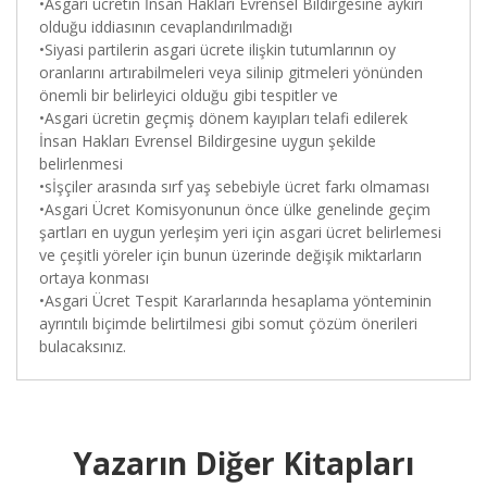
•Asgari ücretin İnsan Hakları Evrensel Bildirgesine aykırı
olduğu iddiasının cevaplandırılmadığı
•Siyasi partilerin asgari ücrete ilişkin tutumlarının oy
oranlarını artırabilmeleri veya silinip gitmeleri yönünden
önemli bir belirleyici olduğu gibi tespitler ve
•Asgari ücretin geçmiş dönem kayıpları telafi edilerek
İnsan Hakları Evrensel Bildirgesine uygun şekilde
belirlenmesi
•sİşçiler arasında sırf yaş sebebiyle ücret farkı olmaması
•Asgari Ücret Komisyonunun önce ülke genelinde geçim
şartları en uygun yerleşim yeri için asgari ücret belirlemesi
ve çeşitli yöreler için bunun üzerinde değişik miktarların
ortaya konması
•Asgari Ücret Tespit Kararlarında hesaplama yönteminin
ayrıntılı biçimde belirtilmesi gibi somut çözüm önerileri
bulacaksınız.
Yazarın Diğer Kitapları