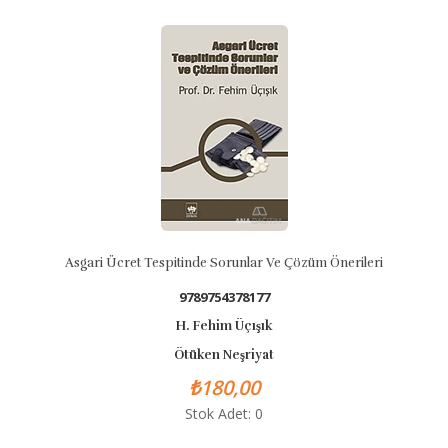
BASKISI YOK
ret Tespitinde Sorunlar Ve Çözüm Önerileri
Konu
9789754378177
H. Fehim Üçışık
Ötüken Neşriyat
₺180,00
Stok Adet: 0