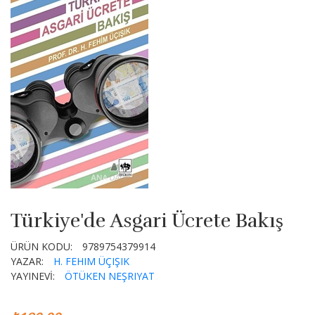
Türkiye'de Asgari Ücrete Bakış
ÜRÜN KODU:
9789754379914
YAZAR:
H. FEHIM ÜÇIŞIK
YAYINEVİ:
ÖTÜKEN NEŞRIYAT