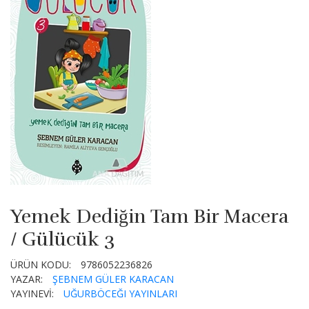
Yemek Dediğin Tam Bir Macera
/ Gülücük 3
ÜRÜN KODU:
9786052236826
YAZAR:
ŞEBNEM GÜLER KARACAN
YAYINEVİ:
UĞURBÖCEĞI YAYINLARI