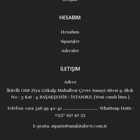
HESABIM
Hesabım
Siparişler
Adresler
İLETIŞIM
Adres
İkitelli OSB Ziya Gökalp Mahallesi Çevre Sanayi Sitesi 9. Blok
No : 3 Kat : 4 BAŞAKŞEHİR / İSTANBUL (Yeni camlı bina )
Telefon:
0212 526 99 40-41 ...................................... Whattsap Hattı :
0537 951 42 33
E-posta:
siparis@anakitabevi.com.tr