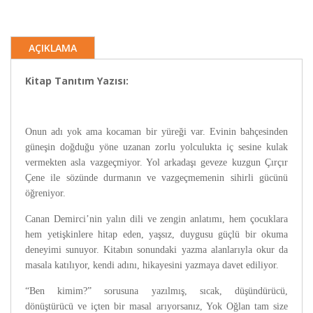
AÇIKLAMA
Kitap Tanıtım Yazısı:
Onun adı yok ama kocaman bir yüreği var. Evinin bahçesinden
güneşin doğduğu yöne uzanan zorlu yolculukta iç sesine kulak
vermekten asla vazgeçmiyor. Yol arkadaşı geveze kuzgun Çırçır
Çene ile sözünde durmanın ve vazgeçmemenin sihirli gücünü
öğreniyor.
Canan Demirci’nin yalın dili ve zengin anlatımı, hem çocuklara
hem yetişkinlere hitap eden, yaşsız, duygusu güçlü bir okuma
deneyimi sunuyor. Kitabın sonundaki yazma alanlarıyla okur da
masala katılıyor, kendi adını, hikayesini yazmaya davet ediliyor.
“Ben kimim?” sorusuna yazılmış, sıcak, düşündürücü,
dönüştürücü ve içten bir masal arıyorsanız, Yok Oğlan tam size