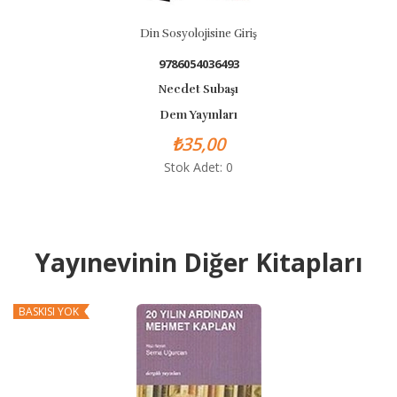
Din Sosyolojisine Giriş
9786054036493
Necdet Subaşı
Dem Yayınları
₺35,00
Stok Adet: 0
Yayınevinin Diğer Kitapları
KISI YOK
BASKISI