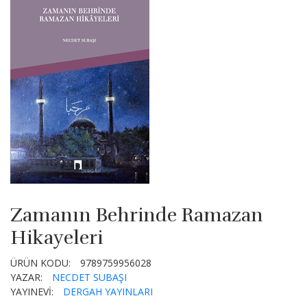
Zamanın Behrinde Ramazan
Hikayeleri
ÜRÜN KODU:
9789759956028
YAZAR:
NECDET SUBAŞI
YAYINEVİ:
DERGAH YAYINLARI