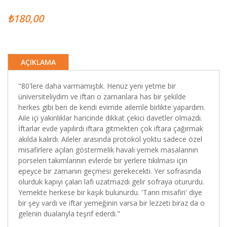
₺180,00
AÇIKLAMA
"80'lere daha varmamıştık. Henüz yeni yetme bir
üniversiteliydim ve iftarı o zamanlara has bir şekilde
herkes gibi ben de kendi evimde ailemle birlikte yapardım.
Aile içi yakınlıklar haricinde dikkat çekici davetler olmazdı.
İftarlar evde yapılırdı iftara gitmekten çok iftara çağırmak
akılda kalırdı. Aileler arasında protokol yoktu sadece özel
misafirlere açılan göstermelik havalı yemek masalarının
porselen takımlarının evlerde bir yerlere tıkılması için
epeyce bir zamanın geçmesi gerekecekti. Yer sofrasında
olurduk kapıyı çalan lafı uzatmazdı gelir sofraya otururdu.
Yemekte herkese bir kaşık bulunurdu. 'Tanrı misafiri' diye
bir şey vardı ve iftar yemeğinin varsa bir lezzeti biraz da o
gelenin dualarıyla teşrif ederdi."