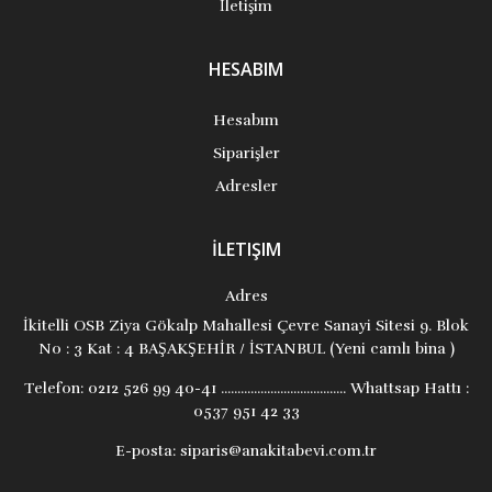
İletişim
HESABIM
Hesabım
Siparişler
Adresler
İLETIŞIM
Adres
İkitelli OSB Ziya Gökalp Mahallesi Çevre Sanayi Sitesi 9. Blok
No : 3 Kat : 4 BAŞAKŞEHİR / İSTANBUL (Yeni camlı bina )
Telefon:
0212 526 99 40-41 ...................................... Whattsap Hattı :
0537 951 42 33
E-posta:
siparis@anakitabevi.com.tr