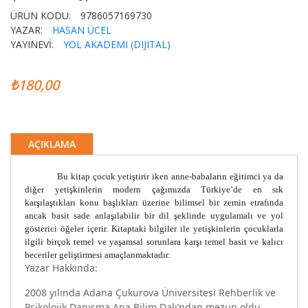
ÜRÜN KODU:
9786057169730
YAZAR:
HASAN ÜCEL
YAYINEVİ:
YOL AKADEMI (DIJITAL)
₺180,00
AÇIKLAMA
Bu kitap çocuk yetiştirir iken anne-babaların eğitimci ya da
diğer yetişkinlerin modern çağımızda Türkiye’de en sık
karşılaştıkları konu başlıkları üzerine bilimsel bir zemin etrafında
ancak basit sade anlaşılabilir bir dil şeklinde uygulamalı ve yol
gösterici öğeler içerir. Kitaptaki bilgiler ile yetişkinlerin çocuklarla
ilgili birçok temel ve yaşamsal sorunlara karşı temel basit ve kalıcı
beceriler geliştirmesi amaçlanmaktadır.
Yazar Hakkında:
2008 yılında Adana Çukurova Üniversitesi Rehberlik ve
Psikolojik Danışma Ana Bilim Dalı’ndan mezun oldu.