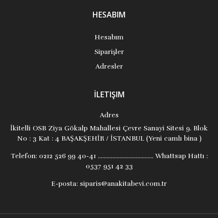
HESABIM
Hesabım
Siparişler
Adresler
İLETIŞIM
Adres
İkitelli OSB Ziya Gökalp Mahallesi Çevre Sanayi Sitesi 9. Blok
No : 3 Kat : 4 BAŞAKŞEHİR / İSTANBUL (Yeni camlı bina )
Telefon:
0212 526 99 40-41 ...................................... Whattsap Hattı :
0537 951 42 33
E-posta:
siparis@anakitabevi.com.tr