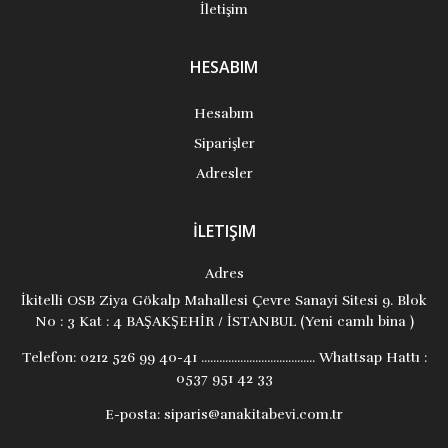
İletişim
HESABIM
Hesabım
Siparişler
Adresler
İLETIŞIM
Adres
İkitelli OSB Ziya Gökalp Mahallesi Çevre Sanayi Sitesi 9. Blok
No : 3 Kat : 4 BAŞAKŞEHİR / İSTANBUL (Yeni camlı bina )
Telefon:
0212 526 99 40-41 ...................................... Whattsap Hattı :
0537 951 42 33
E-posta:
siparis@anakitabevi.com.tr