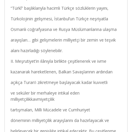
“Türkî” başlıklarıyla hacimli Türkçe sözlüklerin yayını,
Türkolojinin gelişmesi, İstanbul’un Türkçe neşriyatla
Osmanlı coğrafyasına ve Rusya Müslümanlarına ulaşma
arayışları… gibi gelişmelerin milliyetçi bir zemin ve teşvik
alanı hazırladığı söylenebilir.
II. Meşrutiyet’in ilânıyla birlikte çeşitlenerek ve ivme
kazanarak hareketlenen, Balkan Savaşlarının ardından
açıkça Turan’ı zikretmeye başlayacak kadar kuvvetli
ve seküler bir merhaleye intikal eden
milliyetçilikkavmiyetçilik
tartışmaları, Milli Mücadele ve Cumhuriyet
döneminin milliyetçilik arayışlarını da hazırlayacak ve
belirleyecek bir genişliğe intikal edecektir. Bu çeşitlenme