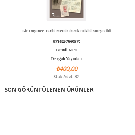
 İstiklal Marşı Ciltli
Bengü İl Tuta Olurtaçı
570
9786257660433
ra
Ahmet Bican Ercilas
ları
Dergah Yayınları
0
₺350,00
 32
Stok Adet: 5
SON GÖRÜNTÜLENEN ÜRÜNLER