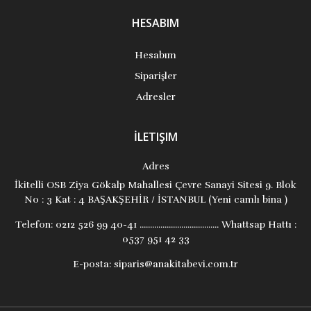
HESABIM
Hesabım
Siparişler
Adresler
İLETIŞIM
Adres
İkitelli OSB Ziya Gökalp Mahallesi Çevre Sanayi Sitesi 9. Blok
No : 3 Kat : 4 BAŞAKŞEHİR / İSTANBUL (Yeni camlı bina )
Telefon:
0212 526 99 40-41 ...................................... Whattsap Hattı :
0537 951 42 33
E-posta:
siparis@anakitabevi.com.tr