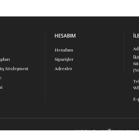
HESABIM
İL
Ad
Hesabım
İk
pları
Siparişler
Si
tış Sözleşmesi
Adresler
(Ye
e
Te
si
Wh
E-
aklıdır.