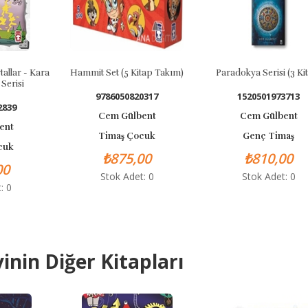
Hammit Set (5 Kitap Takım)
Paradokya Serisi (3 Kitap)
9786050820317
1520501973713
Cem Gülbent
Cem Gülbent
Timaş Çocuk
Genç Timaş
₺875,00
₺810,00
Stok Adet: 0
Stok Adet: 0
inin Diğer Kitapları