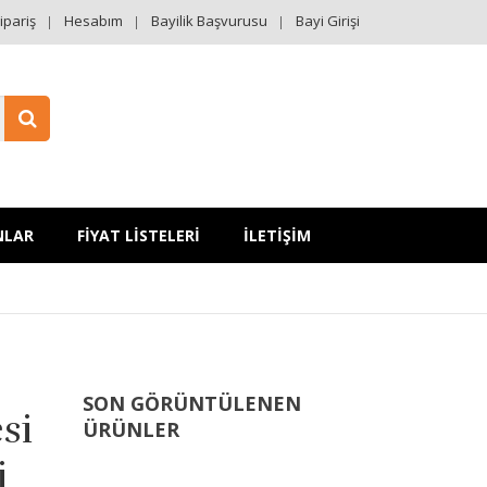
ipariş
Hesabım
Bayilik Başvurusu
Bayi Girişi
NLAR
FİYAT LİSTELERİ
İLETİŞİM
SON GÖRÜNTÜLENEN
si
ÜRÜNLER
i