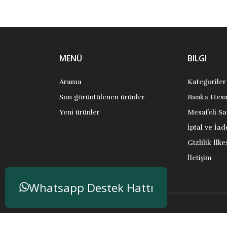
MENÜ
BILGI
Arama
Kategoriler
Son görüntülenen ürünler
Banka Hesa
Yeni ürünler
Mesafeli Sa
İptal ve İad
Gizlilik İlke
İletişim
Whatsapp Destek Hattı
Telif hakkı ve kopya; 2026 Anakitap. Tüm hakları S