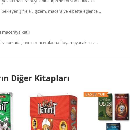
, yoksa macera büyük bir sürprizle mi son bulacak?
yi bekleyen şifreler, gizem, macera ve elbette eğlence…
i maceraya katıl!
it ve arkadaşlarının maceralarına doyamayacaksınız…
ın Diğer Kitapları
BASKISI YOK