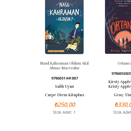
Nasıl Kahraman Oldum Akıl
Ortanca
Almaz Maceralar
9786050835526
9786051441887
Kirsty Applebaum
Salih Uyan
Kristy Applebaum
Carpe Diem Kitapları
Genç Timaş
₺250,00
₺330,00
Stok Adet: 1
Stok Adet: 0