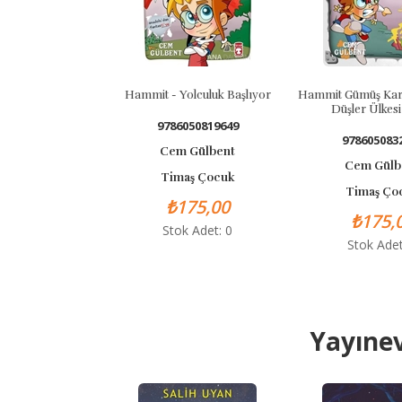
Hammit - Yolculuk Başlıyor
Hammit Gümüş Kartallar - Kara
Düşler Ülkesi Serisi
9786050819649
9786050832839
Cem Gülbent
Cem Gülbent
Timaş Çocuk
Timaş Çocuk
₺175,00
₺175,00
Stok Adet: 0
Stok Adet: 0
Yayınev