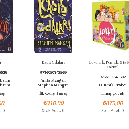
Kaçış Odaları
Levent İz Peşinde 6 (5 Kitap
Takım)
9786050843569
9786050843507
Anita Mangan
Stephen Mangan
Mustafa Orakçı
İlk Genç Timaş
Timaş Çocuk
₺310,00
₺875,00
Stok Adet: 0
Stok Adet: 0