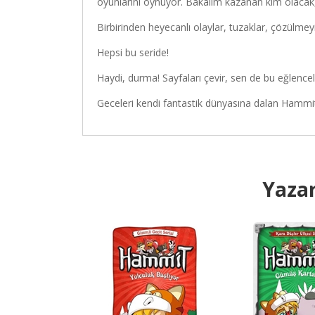
oyunlarını oynuyor. Bakalım kazanan kim olacak
Birbirinden heyecanlı olaylar, tuzaklar, çözülme
Hepsi bu seride!
Haydi, durma! Sayfaları çevir, sen de bu eğlencel
Geceleri kendi fantastik dünyasına dalan Hamm
Yazar