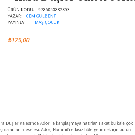
ÜRÜN KODU:
9786050832853
YAZAR:
CEM GÜLBENT
YAYINEVİ:
TIMAŞ ÇOCUK
₺175,00
Düşler Kalesi’nde Ador ile karşılaşmaya hazırlar. Fakat bu kale çok
ılaşmaları an meselesi. Ador, Hammit’i etkisiz hâle getirmek için bütün