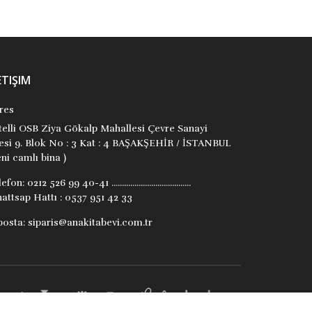
ETIŞIM
res
itelli OSB Ziya Gökalp Mahallesi Çevre Sanayi
tesi 9. Blok No : 3 Kat : 4 BAŞAKŞEHİR / İSTANBUL
ni camlı bina )
lefon:
0212 526 99 40-41 ......................................
attsap Hattı : 0537 951 42 33
posta:
siparis@anakitabevi.com.tr