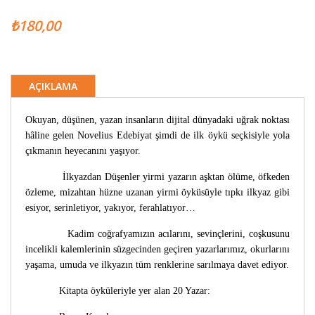
₺180,00
AÇIKLAMA
Okuyan, düşünen, yazan insanların dijital dünyadaki uğrak noktası
hâline gelen Novelius Edebiyat şimdi de ilk öykü seçkisiyle yola
çıkmanın heyecanını yaşıyor.
İlkyazdan Düşenler yirmi yazarın aşktan ölüme, öfkeden
özleme, mizahtan hüzne uzanan yirmi öyküsüyle tıpkı ilkyaz gibi
esiyor, serinletiyor, yakıyor, ferahlatıyor…
Kadim coğrafyamızın acılarını, sevinçlerini, coşkusunu
incelikli kalemlerinin süzgecinden geçiren yazarlarımız, okurlarını
yaşama, umuda ve ilkyazın tüm renklerine sarılmaya davet ediyor.
Kitapta öyküleriyle yer alan 20 Yazar: