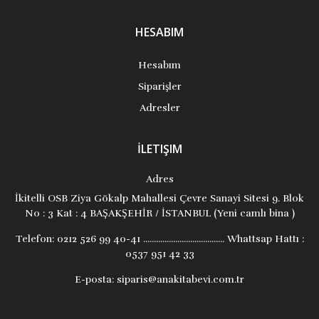
HESABIM
Hesabım
Siparişler
Adresler
İLETIŞIM
Adres
İkitelli OSB Ziya Gökalp Mahallesi Çevre Sanayi Sitesi 9. Blok
No : 3 Kat : 4 BAŞAKŞEHİR / İSTANBUL (Yeni camlı bina )
Telefon:
0212 526 99 40-41 ...................................... Whattsap Hattı :
0537 951 42 33
E-posta:
siparis@anakitabevi.com.tr