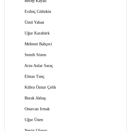
Recep Kayalı
Erdinç Gültekin
Ümit Yaban
Uğur Karabürk
Mehmet Bahçeci
Semih Sözen
Arzu Anlar Saraç
Elmas Tunç
Kübra Öznur Çelik
Burak Akbaş
Onurcan Irmak
Uğur Ünen
Nevin Ulusoy