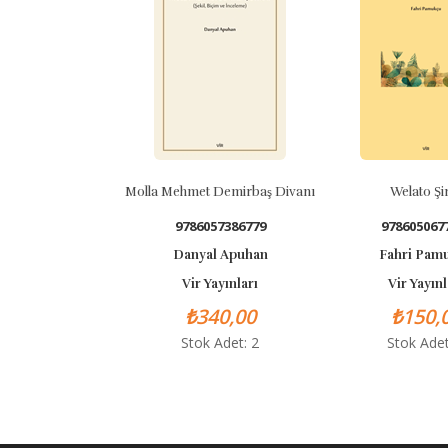
Molla Mehmet Demirbaş Divanı
Welato Şirın
9786057386779
97860506771
Danyal Apuhan
Fahri Pamuk
Vir Yayınları
Vir Yayınlar
₺340,00
₺150,00
Stok Adet: 2
Stok Adet: 