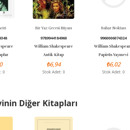
Bir Yaz Gecesi Rüyası
Bahar Noktası
9789944184960
9960006074324
William Shakespeare
William Shakespeare
Antik Kitap
Papirüs Yayınevi
₺6,94
₺6,02
Stok Adet: 0
Stok Adet: 0
inin Diğer Kitapları