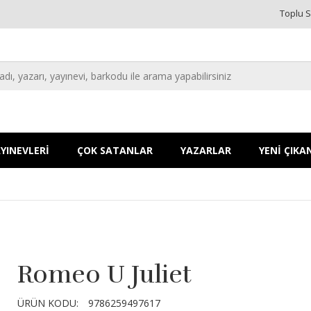
Toplu S
YINEVLERİ
ÇOK SATANLAR
YAZARLAR
YENİ ÇIKA
Romeo U Juliet
ÜRÜN KODU:
9786259497617