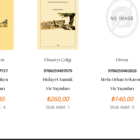
Efsaneyi Çoligi
Diwan
57
9786259497679
9786259402826
çu
Hidayet Samuk
Mela Orhan Sekaronıj
ı
Vir Yayınları
Vir Yayınları
₺260,00
₺140,00
4
Stok Adet: 1
Stok Adet: 0