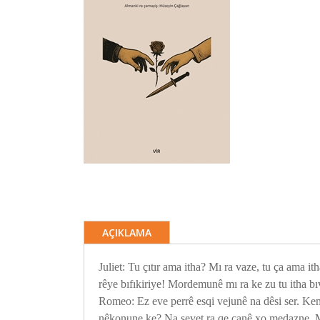
AÇIKLAMA
Juliet: Tu çıtır ama itha? Mı ra vaze, tu ça ama 
rêye bıfıkiriye! Mordemunê mı ra ke zu tu itha b
Romeo: Ez eve perrê esqi vejunê na dêsi ser. Kem
nêkonune ke? Na sevet ra qe canê xo medazne. 