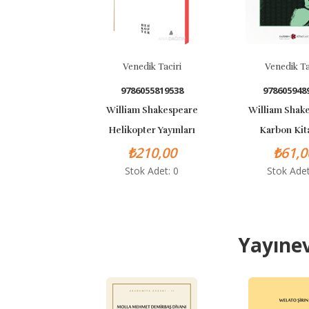
Venedik Taciri
Venedik Taciri
9786055819538
9786059489348
William Shakespeare
William Shakespeare
Helikopter Yayınları
Karbon Kitaplar
₺210,00
₺61,00
Stok Adet: 0
Stok Adet: 0
Yayınev