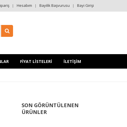
ipariş
Hesabım
Bayilik Başvurusu
Bayi Girişi
NLAR
FİYAT LİSTELERİ
İLETİŞİM
SON GÖRÜNTÜLENEN
ÜRÜNLER