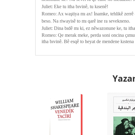
Juliet: Eke tu itha bıvinê, tu kısenê!
Romeo: Ax waştiya mı ax! İnamke, tehlikê zerrê çı
beso. Na riwayisê to mı qarê ine ra sevekneno.
Juliet: Dina bıdê mı ki, ez nêwazonune ke, tu itha
Romeo: Qe merak meke, perda soni oncina çımunê
itha bıvinê. Bê esqê to heyat de mendene kıstena 
Yazar