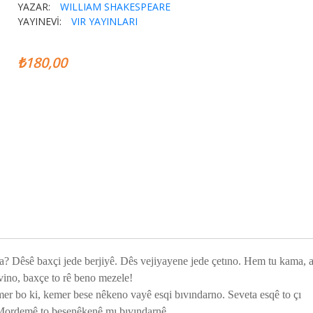
YAZAR:
WILLIAM SHAKESPEARE
YAYINEVİ:
VIR YAYINLARI
₺180,00
itha? Dêsê baxçi jede berjiyê. Dês vejiyayene jede çetıno. Hem tu kama, a
ıvino, baxçe to rê beno mezele!
er bo ki, kemer bese nêkeno vayê esqi bıvındarno. Seveta esqê to çı
Mordemê to besenêkenê mı bıvındarnê.