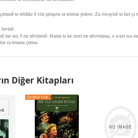
munê to tehlike ê vist şimşeru ra tenena jedero. Zu riwayisê to her çi r
 bıvinê.
 ine ser, ê mı nêvinenê. Hama to ke zerri mı nêverdana, o waxt wa m
ine ra tenana çetına.
ın Diğer Kitapları
BASKISI YOK